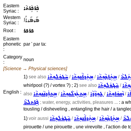
Eastern
ܦܲܪܦܲܪܬܵܐ
Syriac :
Western
ܦܰܪܦܰܪܬܳܐ
Syriac :
ܦܪܦܪ
Root :
Eastern
phonetic
par ' par ta:
:
Category
noun
:
[Science → Physical sciences]
ܬܲܠܬܵܐ
ܡܸܬܲܪܟ݂ܵܘܼܬܵܐ
ܡܸܬܲܕܪܵܢܘܼܬܵܐ
ܚܵܓ݂ܘܿܠܘܼܬܵܐ
1)
see also
/
/
/
ܼܬܵܐ
ܚܵܓ݂ܘܿܠܘܼܬܵܐ
whirlpool (?) / vortex ?) ; 2)
see also
/
English :
ܡܸܬܪܲܕܢܵܢܘܼܬܵܐ
ܡܸܬܥܲܙܠܵܢܘܼܬܵܐ
ܓܘܼܕܵܕܵܐ
ܙܵܩܘܿܪܘܼܬܵܐ
ܵܐ
also
/
/
/
/
ܦܲܪܬܠܬܵܐ
; water, energy, activities, pleasures ...
: a whi
tousling / disheveling , entangling the hair / a tang
ܠܬܵܐ
ܡܸܬܲܪܟ݂ܵܘܼܬܵܐ
ܡܸܬܲܕܪܵܢܘܼܬܵܐ
ܚܵܓ݂ܘܿܠܘܼܬܵܐ
1)
voir aussi
/
/
/
pirouette / une pirouette , une virevolte , l'action de