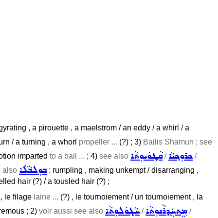
, gyrating , a pirouette , a maelstrom / an eddy / a whirl / a
 turn / a turning , a whorl
propeller ...
(?) ; 3)
Bailis Shamun ; see
ܟܪܘܼܟ݂ܝܵܐ
ܩܵܛܘܿܝܘܼܬܵܐ
motion imparted
to a ball ...
; 4)
see also
/
/
ܒܘܼܠܒܵܠܵܐ
ee also
: rumpling , making unkempt / disarranging ,
lled hair (?) / a tousled hair (?) ;
, le filage
laine ...
(?) , le tournoiement / un tournoiement , la
ܡܸܬܚܲܕܪܵܢܘܼܬܵܐ
ܚܵܓ݂ܘܿܠܘܼܬܵܐ
 remous ; 2)
voir aussi see also
/
/