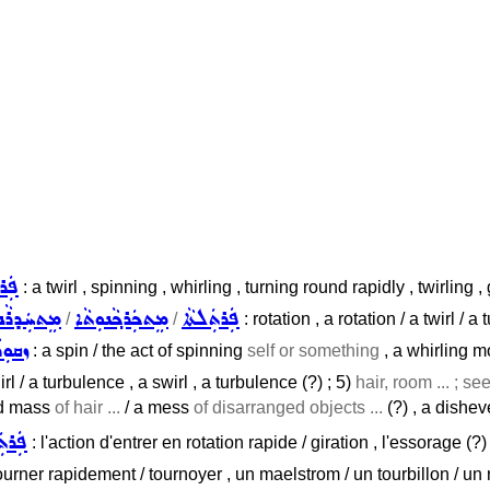
ܦܲܪ
: a twirl , spinning , whirling , turning round rapidly , twirling 
ܦܲܪܬܲܠܬܵܐ
ܡܸܬܟܲܪܟ݂ܵܢܘܼܬܵܐ
ܡܸܬܚܲܕܪܵܢܘ
/
/
: rotation , a rotation / a twirl / a
ܙܩܘܼܪ
: a spin / the act of spinning
self or something
, a whirling 
rl / a turbulence , a swirl , a turbulence (?) ; 5)
hair, room ... ; s
led mass
of hair ...
/ a mess
of disarranged objects ...
(?) , a disheve
ܦܲܪܬܲ
: l'action d'entrer en rotation rapide / giration , l'essorage (?) 
 tourner rapidement / tournoyer , un maelstrom / un tourbillon / un