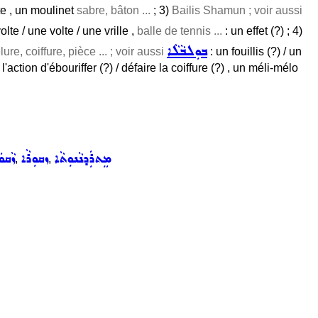
lte , un moulinet
sabre, bâton ...
; 3)
Bailis Shamun ; voir aussi
lte / une volte / une vrille ,
balle de tennis ...
: un effet (?) ; 4)
ܒܘܼܠܒܵܠܵܐ
ure, coiffure, pièce ... ; voir aussi
: un fouillis (?) / un
'action d'ébouriffer (?) / défaire la coiffure (?) , un méli-mélo
ܡܸܬܪܲܕܢܵܢܘܼܬܵܐ
ܙܩܘܼܪܵܐ
ܙܵܩܘ
,
,