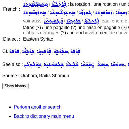
ܦܲܪܬܲܠܬܵܐ
ܡܸܬܟܲܪܟ݂ܵܢܘܼܬܵܐ
/
: la rotation , une rotation / u
French :
ܙܩܘܼܪܵܐ
ܙܵܩܘܿܪܘܼܬܵܐ
ܓܘܼܕܵܕܵܐ
ܡܸܬܥܲܙܠܵܢܘܼܬܵܐ
ܡܸܬܪܲܕܢܵܢܘܼܬܵܐ
/
/
/
/
:
ܦܲܪܬܠܬܵܐ
ܟܪܘܼܟ݂ܝܵܐ
ܩܵܛܘܿܝܘܼܬܵܐ
voir aussi
/
/
; eau, énergie, 
fatras (?) / une pagaille (?) une mise en pagaille (?) /
d'objets dérangés
(?) / un enchevêtrement
de cheveu
Dialect :
Eastern Syriac
ܦܲܪܦܸܪ
ܡܦܲܪܦܸܪ
ܦܲܪܦܘܼܪܹܐ
ܦܸܪܦܸܪܵܐ
ܦܪܦܪ
Cf.
,
,
,
,
ܐ
ܬܗܘܿܡܵܐ
ܩܘܼܒܬܵܐ
ܨܵܡܲܪܬܵܐ
ܒܵܠܲܥܬܵܐ
ܒܲܠܒܘܿܥܝܼܬܵܐ
ܒܸܪܠܘܼܓܵܢ
See also :
,
,
,
,
,
,
Source : Oraham, Bailis Shamun
Perform another search
Back to dictionary main menu