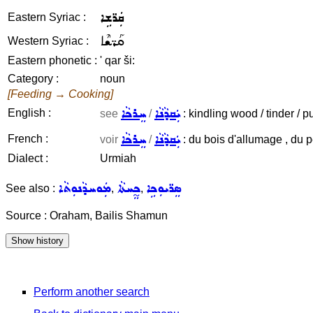
ܩܲܪ̈ܫܹܐ
Eastern Syriac :
ܩܰܪ̈ܫܶܐ
Western Syriac :
Eastern phonetic :
' qar ši:
Category :
noun
[Feeding → Cooking]
ܝܲܩܕܵܢܵܐ
ܚܸܪܟܵܐ
English :
see
/
: kindling wood / tinder / p
ܝܲܩܕܵܢܵܐ
ܚܸܪܟܵܐ
French :
voir
/
: du bois d'allumage , du pe
Dialect :
Urmiah
ܣܸܪ̈ܝܘܼܟܹܐ
ܟ̰ܸܚܬܵܐ
ܡܲܘܚܕܵܢܘܼܬܵܐ
See also :
,
,
Source : Oraham, Bailis Shamun
Perform another search