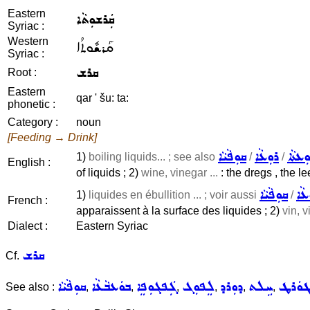
Eastern
ܩܲܪܫܘܼܬܵܐ
Syriac :
Western
ܩܰܪܫܽܘܬܳܐ
Syriac :
ܩܪܫ
Root :
Eastern
qar ' šu: ta:
phonetic :
Category :
noun
[Feeding → Drink]
ܼܥܬܵܐ
ܪܘܼܥܵܐ
ܩܘܼܦܵܝܵܐ
1)
boiling liquids... ; see also
/
/
English :
of liquids ; 2)
wine, vinegar ...
: the dregs , the le
ܥܵܐ
ܩܘܼܦܵܝܵܐ
1)
liquides en ébullition ... ; voir aussi
/
French :
apparaissent à la surface des liquides ; 2)
vin, v
Dialect :
Eastern Syriac
ܩܪܫ
Cf.
ܘܿܪܛ
ܚܹܠܬ
ܕܘܼܪܕ
ܠܸܦܘܼܓ
ܓܲܦܓܘܼܦܸܐ
ܒܘܿܥܒܵܥܵܐ
ܩܘܼܦܵܝܵܐ
See also :
,
,
,
,
,
,