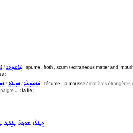
ܩܲܪܫܘܼܬܵܐ
ܪܘ
/
: spume , froth , scum / extraneous matter and impurit
es ;
ܩܲܪܫܘܼܬܵܐ
ܪܘܼܥܬܵܐ
ܪܘܼ
/
/
: l'écume , la mousse /
matières étrangères 
inaigre ...
: la lie ;
ܬܸܛܪܵܐ
ܫܘܼܟ݂ܬܵܐ
ܛܸܪܛ
ܛ
,
,
,