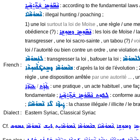
ܢܵܡ̈ܘܿܣܹܐ ܫܲܬ̈ܐܸܣܵܝܹܐ
: according to the fundamental laws / 
ܢܵܡܘܿܣܵܝܵܐ
: illegal hunting / poaching ;
1) une loi
surtout la loi de Moïse
, une règle / une m
ܢܵܡ̈ܘܼܣܹܐ ܕܡܘܼܫܹܐ
obédience (?) ;
: les lois de Moïse / l
transgresser , une loi sacro-sainte , un tabou (?) /
vo
loi / l'autorité ou bien contre un ordre , une violatio
ܡܘܿܣܵܐ
ܠܢܲܡܘܿܣܵܐ
: transgresser la loi , bafouer la loi ;
French :
ܒܢܵܡܘܿܣܵܐ ܕܡܸܬܛܵܪܵܢܘܼܬܵܐ
: d'après la loi de l'évolution ;
règle , une disposition arrêtée
par une autorité ...
, un
ܥܵܕܲܬ
ܥܝܵܕܵܐ
/
: une pratique , un acte habituel , une fa
ܠܦܘܼܬ ܢܵܡ̈ܘܿܣܹܐ ܫܲܬ̈ܐܸܣܵܝܹܐ
fondamentale ;
: conforme aux
ܨܲܝܕܵܐ ܠܵܐ ܢܵܡܘܿܣܵܝܵܐ
;
: la chasse illégale / illicite / le 
Dialect :
Eastern Syriac, Classical Syriac
ܿܣܹܐ ܕܡܘܼܫܹܐ
ܢܵܡܘܿܣܵܝܵܐ
ܒܢܵܡܘܿܣܵܐ
ܢܵܡܘܿܣܵܐܝܼܬ
ܪܝܼܫ ܢܵܡܘܿܣܵܐ
ܢܡܘܣ
Cf.
,
,
,
,
,