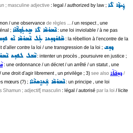
ܨܲܝܕܵܐ ܠܵܐ
n ; masculine adjective
: legal / authorized by law ;
canon / une observance
de règles ...
/ un respect , une
ܢܵܡܘܿܣܵܐ ܠܵܐ ܡܸܬܥܲܒ݂ܪܵܢܵܐ
énal ;
: une loi inviolable / à ne pas
ܡܵܪܘܿܕܘܼܬܐ ܥܲܠ ܢܵܡܘܿܣܵܐ ܐܵܘ ܦܘܼܩܕܵ
: la rébellion à l'encontre de la
ܕܘܼܫ
it d'aller contre la loi / une transgression de la loi ;
ܩܵܒܠ ܠܦܘܼܬ ܢܵܡܘܿܣ
: intenter un procès , poursuivre en justice ;
ܩܵ
: une ordonnance / un décret / un arrêté / un statut , une
ܕܘܼܒܵܪܵܐ
 une droit d'agir librement , un privilège ; 3)
see also
/
ܢܵܡܘܿܣܵܐ ܫܲܬܐܸܣܬܵܝܵܐ
les mœurs (?) ;
: un principe , une loi
is Shamun ; adjectif[ masculin
: légal / autorisé
par la loi
/ licite