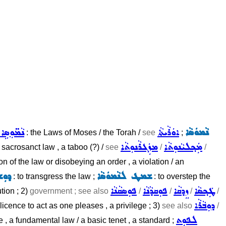
ܢܵܡܘܿܣܵܐ
ܐܘܿܪܵܝܬܵܐ
ܢܵܡ̈ܘܼܣܹ
: the Laws of Moses / the Torah /
see
;
ܡܲܟ݂ܠܝܵܢܘܼܬܵܐ
ܡܙܲܓܪܵܢܘܼܬܵܐ
 sacrosanct law , a taboo (?) /
see
/
/
ion of the law or disobeying an order , a violation / an
ܫܡܛ ܠܢܵܡܘܿܣܵܐ
ܕܘܼܫ
: to transgress the law ;
: to overstep the
ܛܲܟ݂ܣܵܐ
ܙܸܕܩܵܐ
ܦܘܼܩܕܵܢܵܐ
ܦܘܼܣܩܵܢܵܐ
tion ; 2)
government ; see also
/
/
/
/
ܕܘܼܒܵܪܵܐ
 licence to act as one pleases , a privilege ; 3)
see also
/
ܠܦܘܼܬ
le , a fundamental law / a basic tenet , a standard ;