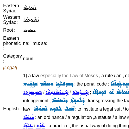
Eastern
ܢܵܡܘܿܣܵܐ
Syriac :
Western
ܢܳܡܽܘܣܳܐ
Syriac :
ܢܡܘܣ
Root :
Eastern
phonetic
na: ' mu: sa:
:
Category
noun
:
[Legal]
1) a law
especially the Law of Moses
, a rule / an ,
ܬܥܲܒ݂ܪܵܢܵܐ
ܕܣܘܼܪܚܵܢܹܐ ܘܡܣܵܡ ܒܪܹܫܲܝܗܝ
: the penal code ;
ܘܿܣܵܐ ܐܵܘ ܦܘܼܩܕܵܢܵܐ
ܡܲܚܪܲܡܬܵܐ
ܡܲܚܪܡܵܢܘܼܬܵܐ
ܦܣܝܼܣܘܼܬܵܐ
/
/
;
ܕܲܠܩܒ݂ܬܵܐ ܕܢܵܡܘܿܣܵܐ
infringement ;
: transgressing the la
ܩܵܒܠ ܠܦܘܼܬ ܢܵܡܘܿܣܵܐ
English :
law ;
: to institute a legal suit / 
ܩܵܢܘܿܢܵܐ
: an ordinance / a regulation ,a statute / a law
ܥܵܕܲܬ
ܥܝܵܕܵܐ
/
: a practice , the usual way of doing thin