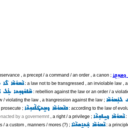
ܐ ܕܡܘܼܫܹܐ
 observance , a precept / a command / an order , a canon ;
ܢܵܡܘܿܣܵܐ ܠܵܐ ܡܸ
: a law not to be transgressed , an inviolable law , a
ܡܵܪܘܿܕܘܼܬܐ ܥܲܠ ܢܵܡ
: rebellion against the law or an order / a violat
 ܠܢܲܡܘܿܣܵܐ
w / violating the law , a trangression against the law ;
ܒܢܵܡܘܿܣܵܐ ܕܡܸܬܛܵܪܵܢܘܼܬܵܐ
to prosecute ;
: according to the law of evolu
ܢܵܡܘܿܣܵܐ ܕܚܹܪܘܼܬܵܐ
enacted by a governemnt
, a right / a privilege ;
:
ܢܵܡܘܿܣܵܐ ܫܲܬܐܸܣܬܵܝܵܐ
gs / a custom , manners / mores (?) ;
: a princip