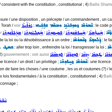
consistent with the constitution , constitutional ; 4)
Bailis Shamu
esure / une disposition , un précepte / un commandement , un 
ܢܵܡܘܿܣܵܐ ܕܣܘܼܪܚܵܢܹܐ ܘܡܣܵܡ ܒܪܹܫܲܝܗܝ
ܐܘܿܪܵܝܬܵܐ
a Torah /
voir
;
: le code p
ܢܵܐ
ܡܲܚܪܲܡܬܵܐ
ܡܲܚܪܡܵܢܘܼܬܵܐ
ܦܣܝܼܣܘܼܬܵܐ
ܡܲܟ݂ܠܝܵܢܘܼܬܵܐ
ܡܙܲܓܪܵܢܘܼܬܵܐ
ir
/
/
/
/
;
ܕܲܠܩܒ݂ܬܵܐ ܕܢܵܡܘܿܣܵܐ
n de la loi ou la désobéissance à un ordre ;
: le fa
ܵܐ
ܫܡܛ ܠܢܵ
: aller trop loin , enfreindre la loi / transgresser la loi ;
ܢܘܿܢܵܐ
ܛܲܟ݂ܣܵܐ
ܙܸܕܩܵܐ
ܦܘܼܩܕܵܢܵܐ
ܦܘܼܣܩܵܢܵܐ
 2)
gouvernement ; voir aussi
/
/
/
/
ܢܵܡܘܿܣܵܐ ܕܚܹܪܘܼܬܵܐ
e licence / un droit / un privilège ;
: une licence /
çon de faire les choses / une coutume , les us et coutumes (?) / 
 lois fondamentales / à la constitution , constitutionnel ; 4)
Bail
braconnage ;
ܢܵܡ̈ܘ