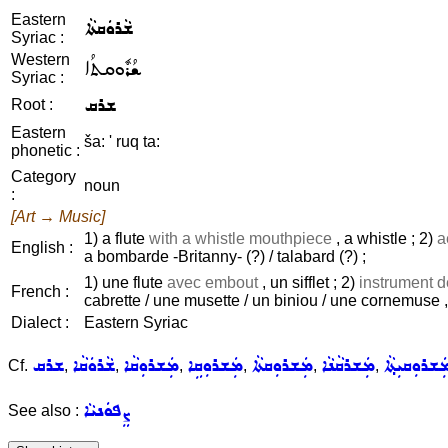
Eastern
ܫܵܪܘܿܩܬܵܐ
Syriac :
Western
ܫܳܪܽܘܩܬܳܐ
Syriac :
ܫܪܩ
Root :
Eastern
ša: ' ruq ta:
phonetic :
Category
noun
:
[Art → Music]
1) a flute
with a whistle mouthpiece
, a whistle ; 2)
a
English :
a bombarde -Britanny- (?) / talabard (?) ;
1) une flute
avec embout
, un sifflet ; 2)
instrument 
French :
cabrette / une musette / un biniou / une cornemuse ,
Dialect :
Eastern Syriac
ܲܫܪܘܼܩܝܼܬ݂ܵܐ
ܡܲܫܪܩܵܢܵܐ
ܡܲܫܪܘܼܩܬܵܐ
ܡܲܫܪܘܼܩܹܐ
ܡܲܫܪܘܼܩܵܐ
ܫܵܪܘܿܩܵܐ
ܫܪܩ
Cf.
,
,
,
,
,
,
ܨܸܦܘܿܢܝܵܐ
See also :