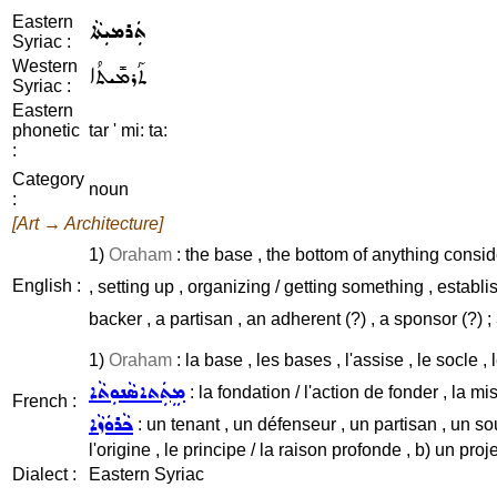
Eastern
ܬܲܪܡܝܼܬܵܐ
Syriac :
Western
ܬܰܪܡܺܝܬܳܐ
Syriac :
Eastern
phonetic
tar ' mi: ta:
:
Category
noun
:
[Art → Architecture]
1)
Oraham
: the base , the bottom of anything consid
English :
, setting up , organizing / getting something , establi
backer , a partisan , an adherent (?) , a sponsor (?) ;
1)
Oraham
: la base , les bases , l'assise , le socle 
ܡܸܬܲܬܐܣܵܢܘܼܬܵܐ
: la fondation / l'action de fonder , la mis
French :
ܟܵܪܘܿܙܵܐ
: un tenant , un défenseur , un partisan , un so
l'origine , le principe / la raison profonde , b) un proje
Dialect :
Eastern Syriac