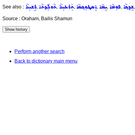
ܫܸܕ݂ܟ݂ܵܐ
ܦܘܼܡܵܐ
ܝܸܡܵܐ
ܐܸܣܛܘܼܟ݂ܣܵܐ
ܬܲܪܥܝܼܬܵܐ
ܬܵܘܠܲܕܬܵܐ
ܪܹܫܝܼܬܵܐ
See also :
,
,
,
,
,
,
Source : Oraham, Bailis Shamun
Perform another search
Back to dictionary main menu