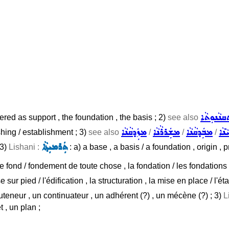
ܩܢܵܢܘܼܬܵܐ
ered as support , the foundation , the basis ; 2)
see also
ܢܵܐ
ܡܒܲܕܩܵܢܵܐ
ܡܫܲܪܪܵܢܵܐ
ܡܙܲܕܩܵܢܵܐ
shing / establishment ; 3)
see also
/
/
/
ܬܲܪܡܝܼܬ݂ܵܐ
 3)
Lishani :
: a) a base , a basis / a foundation , origin , 
, le fond / fondement de toute chose , la fondation / les fondations 
e sur pied / l'édification , la structuration , la mise en place / l'é
uteneur , un continuateur , un adhérent (?) , un mécène (?) ; 3)
L
t , un plan ;