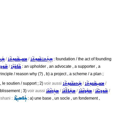
ܡܸܬܲܬܐܣܵܢܘܼܬܵܐ
ܡܩܝܼܡܵܢܘܼܬܵܐ
ܡܲܬ
/
/
: foundation / the act of founding
ܟܵܪܘܿܙܵܐ
ܡܵܘܕܝܵ
/
: an upholder , an advocate , a supporter , a
principle / reason why (?) , b) a project , a scheme / a plan ;
ܡܩܝܼܡܵܢܘܼܬܵܐ
ܡܲܬܩܢܵܢܘܼܬܵܐ
, le soutien / support ; 2)
voir aussi
/
/
ܡܵܘܕܝܵܢܵܐ
ܡܒܲܕܩܵܢܵܐ
ܡܫܲܪܪܵܢܵܐ
ܡܙܲܕܩܵܢܵܐ
tablissement ; 3)
voir aussi
/
/
/
/
ܬܲܪܡܝܼܬ݂ܵܐ
ishani :
: a) une base , un socle , un fondement ,