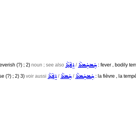
ܚܲܡܚܲܡܬܵܐ
ܐܸܫܵܬ݂ܵܐ
everish (?) ; 2)
noun ; see also
/
: fever , bodily te
ܚܲܡܚܲܡܬܵܐ
ܚܲܡܬܵܐ
ܐܸܫܵܬ݂ܵܐ
e (?) ; 2) 3)
voir aussi
/
/
: la fièvre , la tem