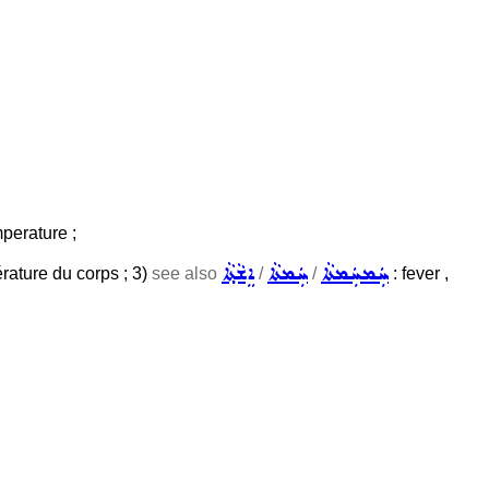
mperature ;
ܚܲܡܚܲܡܬܵܐ
ܚܲܡܬܵܐ
ܐܸܫܵܬ݂ܵܐ
pérature du corps ; 3)
see also
/
/
: fever ,