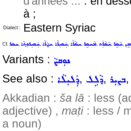
d'années ...
: en desso
à ;
Eastern Syriac
Dialect :
ܡܸܢ
ܚܵܣܸܪ
ܚܵܣܵܪܲܬ
ܡܵܚܣܸܪ
ܚܣܵܪܵܐ
ܚܲܣܝܼܪܵܐ
ܚܨܵܪܵܐ
ܚܲܣܝܼܪܘܼܬ݂ܵܐ
ܚܣܪ
Cf.
,
,
,
,
,
,
,
,
Variants :
ܢܘܼܩܨܵ
See also :
,
,
ܒܨܝܼܪ
ܕܵܠܹܠ
ܕܲܠܝܼܠܵܐ
Akkadian :
ša lā
: less (a
adjective) ,
maṭi
: less / 
a noun)