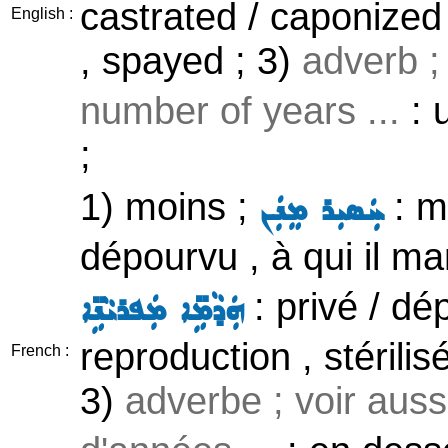
castrated / caponized 
English :
, spayed ; 3)
adverb ;
number of years ...
: 
;
1) moins ;
: m
ܚܲܣܝܼܪ ܡܸܢܲܢ
dépourvu , à qui il m
: privé / d
ܗܲܕܵܡܹ̈ܐ ܡܲܦܪܝܵܢܹ̈ܐ
reproduction , stérili
French :
3)
adverbe ; voir aus