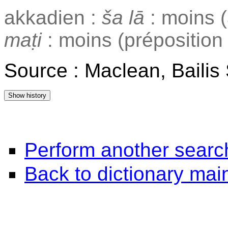
akkadien :
ša lā
: moins (
maṭi
: moins (préposition
Source : Maclean, Baili
Perform another searc
Back to dictionary ma