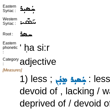
ܚܲܣܝܼܪ
Eastern
Syriac :
ܚܰܣܺܝܪ
Western
Syriac :
ܚܣܪ
Root :
Eastern
' ḥa si:r
phonetic
:
adjective
Category
:
[Measures]
1) less ;
: less
ܚܲܣܝܼܪ ܡܸܢܲܢ
devoid of , lacking / 
deprived of / devoid o