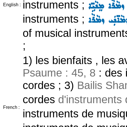
instruments ;
ܙܡܵܪܵܐ ܡܸܢܵܝܹ̈ܐ
English :
instruments ;
ܵܐ̈ܢܲܝ ܙܡܵܪܵܐ
of musical instrument
;
1) les bienfaits , les 
Psaume : 45, 8
: des 
cordes ; 3)
Bailis Sha
cordes
d'instruments
French :
instruments de musiq