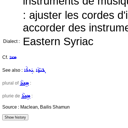
instruments de musiq
: ajuster les cordes d
accorder des instrum
Eastern Syriac
Dialect :
ܡܢܐ
Cf.
ܓܝܵܕܵܐ
ܝܲܬܪܵܐ
See also :
,
ܡܸܢܬܵܐ
plural of
:
ܡܸܢܬܵܐ
plurie de
:
Source : Maclean, Bailis Shamun