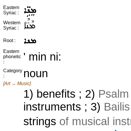
ܡܸܢܹ̈ܐ
Eastern
Syriac :
ܡܶܢ̈ܶܐ
Western
Syriac :
ܡܢܐ
Root :
Eastern
' min ni:
phonetic
:
noun
Category
:
[Art → Music]
1) benefits ; 2)
Psalm 
instruments ; 3)
Baili
strings
of musical ins