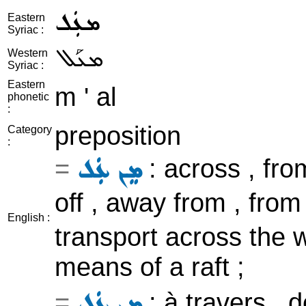
ܡܥܲܠ
Eastern
Syriac :
ܡܥܰܠ
Western
Syriac :
Eastern
m ' al
phonetic
:
preposition
Category
:
=
: across , fro
ܡܸܢ ܥܲܠ
off , away from , from
English :
transport across the w
means of a raft ;
=
: à travers , 
ܡܸܢ ܥܲܠ