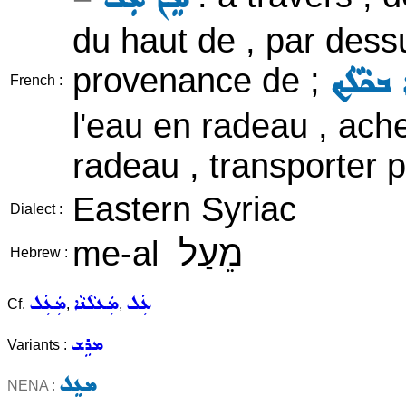
du haut de , par dessu
provenance de ;
 ܒܟܵܠܵܟ
French :
l'eau en radeau , ach
radeau , transporter p
Eastern Syriac
Dialect :
מֵעַל
me-al
Hebrew :
ܥܲܠ
ܡܲܥܠܵܢܵܐ
ܡܲܥܲܠ
Cf.
,
,
ܡܪܹܫ
Variants :
ܡܥܸܠ
NENA :