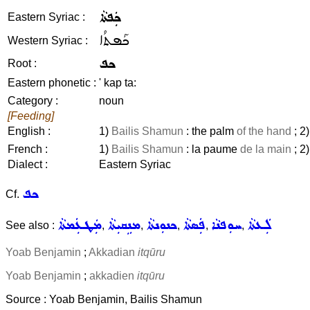
ܟܲܦܬܵܐ
Eastern Syriac :
ܟܰܦܬܳܐ
Western Syriac :
ܟܦ
Root :
Eastern phonetic :
' kap ta:
Category :
noun
[Feeding]
English :
1)
Bailis Shamun
: the palm
of the hand
; 2
French :
1)
Bailis Shamun
: la paume
de la main
; 2
Dialect :
Eastern Syriac
ܟܦ
Cf.
ܠܲܥܬܵܐ
ܚܘܼܦܢܵܐ
ܦܲܣܬܵܐ
ܟܢܘܼܢܬܵܐ
ܡܢܹܩܝܼܬܵܐ
ܡܲܛܥܲܡܬܵܐ
See also :
,
,
,
,
,
Yoab Benjamin
;
Akkadian
itqūru
Yoab Benjamin
;
akkadien
itqūru
Source : Yoab Benjamin, Bailis Shamun