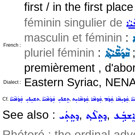
first / in the first pla
féminin singulier de
ܝܵܐ
masculin et féminin
:
ܐ
French :
pluriel féminin
:
ܩܵܕ݇ܡ̈ܵܝܵܬ݂ܵܐ
premièrement , d'abord
Eastern Syriac, NENA
Dialect :
ܵܐ
ܩܲܕܝܼܡܵܐ
ܩܲܕ݇ܡ
ܩܲܕܡܵܐ
ܩܲܕܡܵܐܝܼܬ
ܬܸܫܪܝܼ ܩܲܕ݇ܡܵܝܵܐ
ܬܫܝܼܪܝܼ ܩܲܕ݇ܡܵܝܵܐ
Cf.
,
,
,
,
,
,
See also :
,
,
ܸܫܒ݂ܲܥ
ܕܬܸܠܵܬ݂
ܕܬܸܬܲܝ
Rhétoré ; the ordinal adver