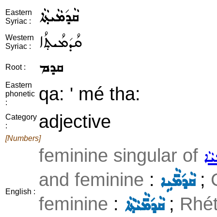
ܩܵܕ݇ܡܵܝܬ݂ܵܐ
Eastern
Syriac :
ܩܳܕ݇ܡܳܝܬ݂ܳܐ
Western
Syriac :
ܩܕܡ
Root :
Eastern
qa: ' mé tha:
phonetic
:
adjective
Category
:
[Numbers]
feminine singular of
ܝܵܐ
and feminine
:
;
ܩܵܕ݇ܡ̈ܵܝܹܐ
English :
feminine
:
;
Rhét
ܩܵܕ݇ܡ̈ܵܝܵܬ݂ܵܐ