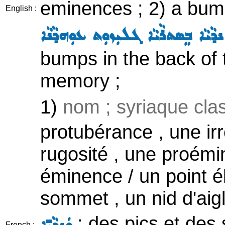
eminences ; 2) a bump
English :
ܕܵܝܵܐ ܒܸܣܬܪܵܝܵܐ ܓܠܝܼܙܘܼܬ ܥܘܼܗܕܵܢܵܐ
bumps in the back of
memory ;
1)
nom ; syriaque cla
protubérance , une irr
rugosité , une proémi
éminence / un point él
sommet , un nid d'aigl
: des pics et des
French :