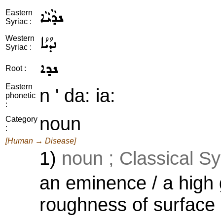
ܢܕܵܝܵܐ
Eastern
Syriac :
ܢܕܳܝܳܐ
Western
Syriac :
ܢܕܐ
Root :
Eastern
n ' da: ia:
phonetic
:
noun
Category
:
[Human → Disease]
1)
noun ; Classical Sy
an eminence / a high 
roughness of surface