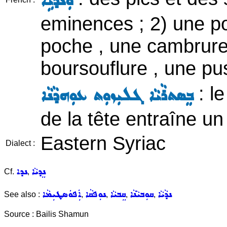
ܘܲܢܕܵܝܹ̈ܐ
eminences ; 2) une p
poche , une cambrure
boursouflure , une pu
: l
ܒܸܣܬܪܵܝܵܐ ܓܠܝܼܙܘܼܬ ܥܘܼܗܕܵܢܵܐ
de la tête entraîne 
Eastern Syriac
Dialect :
ܢܸܕܝܵܐ
ܢܕܐ
Cf.
,
ܢܕܵܝܵܐ
ܩܘܼܒܝܵܢܵܐ
ܩܸܒܝܵܐ
ܢܘܼܦܩܵܐ
ܐܲܦܘܿܣܛܝܼܡܵܐ
See also :
,
,
,
,
Source : Bailis Shamun