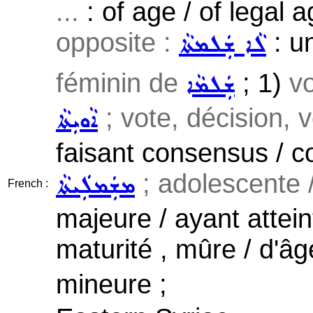
...
: of age / of legal a
opposite :
: u
ܠܵܐ ܫܲܠܡܬܵܐ
féminin de
; 1)
v
ܫܲܠܡܵܐ
; vote, décision, v
ܐܵܘܝܼܬܵܐ
faisant consensus / c
; adolescente /
ܡܫܲܡܠܲܝܬܵܐ
French :
majeure / ayant atteint
maturité , mûre / d'â
mineure ;