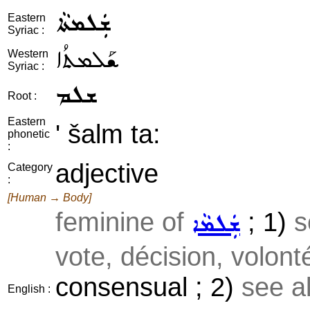
ܫܲܠܡܬܵܐ
Eastern
Syriac :
ܫܰܠܡܬܳܐ
Western
Syriac :
ܫܠܡ
Root :
Eastern
' šalm ta:
phonetic
:
adjective
Category
:
[Human → Body]
feminine of
; 1)
s
ܫܲܠܡܵܐ
vote, décision, volonté
consensual ; 2)
see a
English :