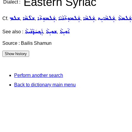
Eastern Syriac
Dialect :
ܫܲܠܡܬܵܐ
ܫܲܠܡܵܐܝܼܬ
ܫܲܠܡܵܐ
ܫܲܠܡܘܼܬܵܢܵܝܵܐ
ܫܲܠܡܘܼܬܵܐ
ܫܠܵܡܵܐ
ܫܠܡ
Cf.
,
,
,
,
,
,
ܐܵܘܝܼܬܵܐ
ܫܘܝܼܬܵܐ
ܐܲܟ݂ܚ݇ܕܵܢܵܝܬܵܐ
See also :
,
,
Source : Bailis Shamun
Perform another search
Back to dictionary main menu