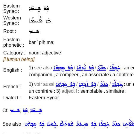
Eastern
ܒܲܪ ܦܸܚܡܵܐ
Syriac :
Western
ܒܰܪ ܦܶܚܡܳܐ
Syriac :
ܦܚܡ
Root :
Eastern
bar ' piḥ ma;
phonetic :
Category :
noun, adjective
[Human being]
ܚܲܒ݂ܪܵܐ
ܟܢܵܬܵܐ
ܒܲܪ ܐܵܕܫܵܐ
ܒܲܪ ܣܸܒ݂ܗܵܐ
1)
see also
/
/
/
: an e
English :
companion , a compeer , an associate / a confrere
ܚܲܒ݂ܪܵܐ
ܟܢܵܬܵܐ
ܒܲܪ ܐܵܕܫܸܐ
ܒܲܪ ܣܸܒ݂ܗܵܐ
1)
voir aussi
/
/
/
: un 
French :
un confrère ; 3)
adjectif
: semblable , similaire ;
Dialect :
Eastern Syriac
ܦܸܚܡܵܐ
ܒܲܪ
ܦܚܡ
Cf.
,
,
ܵܘ̈ܵܬܹܐ
ܟܢܵܬܵܐ
ܚܲܒ݂ܪܵܐ
ܒܲܪ ܣܝܼܥܬܵܐ
ܫܵܘܬܵܦܵܐ
ܠܸܘܝܵܐ
ܒܲܪ ܣܸܒ݂ܗܵܐ
See also :
,
,
,
,
,
,