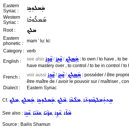
Eastern
ܡܲܡܠܘܼܟܹܐ
Syriac :
Western
ܡܰܡܠܽܘܟܶܐ
Syriac :
ܡܠܟ
Root :
Eastern
mam ' lu: ki:
phonetic :
Category :
verb
ܡܲܡܠܸܟ݂
ܩܵܢܹܐ
ܩܵܕܹܐ
see also
/
/
: to own / to have , to be
English :
have mastery over , to control / to be in control / to 
ܡܲܡܠܸܟ݂
ܩܵܢܹܐ
ܩܵܕܹܐ
voir aussi
/
/
: posséder / être proprié
French :
être maître de / avoir le pouvoir sur / maîtriser , con
Dialect :
Eastern Syriac
ܡܸܬܬܲܡܠܟ݂ܵܢܘܼܬܵܐ
ܡܠܵܟܵܐ
ܡܵܠܹܟ
ܡܲܡܠܘܼܟܹܐ
ܡܲܡܠܸܟ
ܡܠܟ
Cf.
,
,
,
,
,
ܡܵܪܵܐ
ܩܵܕܹܐ
ܩܕܵܝܵܐ
ܩܢܵܝܵܐ
ܩܵܢܹܐ
See also :
,
,
,
,
Source : Bailis Shamun