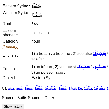
ܡܲܣܵܪܵܐ
Eastern Syriac :
Western Syriac
ܡܰܣܳܪܳܐ
:
ܢܣܪ
Root :
Eastern
ma ' sa: ra:
phonetic :
Category :
noun
[Industry]
ܡܲܓ݂ܝܼܙܵܪܵܐ
1) a trepan , a trephine ; 2)
see also
/
English :
sawfish ;
ܡܝܼܠܝܼܕܵܐ
ܡܲܓ݂ܝܼܙܵܪܵܐ
1) un trépan ; 2)
voir aussi
/
/
French :
3) un poisson-scie ;
Dialect :
Eastern Syriac
ܐ
ܢܸܣܲܪܬܵܐ
ܢܣܵܪܵܐ
ܡܹܐܣܲܪܬܵܐ
ܢܲܣܵܪܵܐ
ܡܲܣܵܪܬܵܐ
ܢܲܣܵܪܵܐ
ܢܸܣܪܵܐ
ܢܵܣܸܪ
ܢܣܪ
Cf.
,
,
,
,
,
,
,
,
,
Source : Bailis Shamun, Other