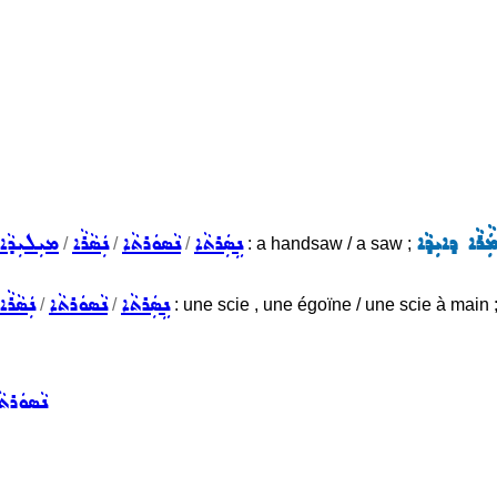
ܲܵܪܵܐ ܕܐܝܼܕܵܐ
ܢܹܣܲܪܬܵܐ
ܢܵܣܘܿܪܬܵܐ
ܢܲܣܵܪܵܐ
ܡܝܼܠܝܼܕܵܐ
/
/
/
: a handsaw / a saw ;
ܢܹܣܲܪܬܵܐ
ܢܵܣܘܿܪܬܵܐ
ܢܲܣܵܪܵܐ
/
/
: une scie , une égoïne / une scie à main 
ܢܵܣܘܿܪܬܵ