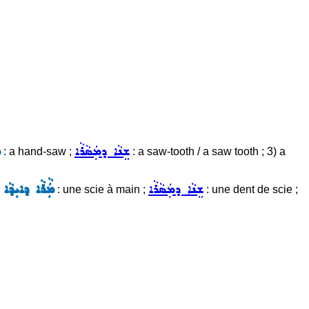
ܫܸܢܵܐ ܕܡܲܣܵܪܵܐ
ܡ
: a hand-saw ;
: a saw-tooth / a saw tooth ; 3) a
ܫܸܢܵܐ ܕܡܲܣܵܪܵܐ
ܡܲܵܪܵܐ ܕܐܝܼܕܵܐ
;
: une scie à main ;
: une dent de scie ;