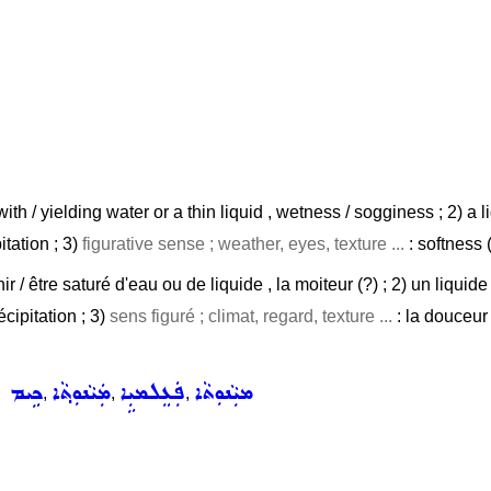
th / yielding water or a thin liquid , wetness / sogginess ; 2) a 
itation ; 3)
figurative sense ; weather, eyes, texture ...
: softness (
enir / être saturé d'eau ou de liquide , la moiteur (?) ; 2) un liqu
écipitation ; 3)
sens figuré ; climat, regard, texture ...
: la douceur 
ܡܝܼܵܢܘܼܬܵܐ
ܦܲܥܸܠܡܝܼܹܐ
ܡܲܝܵܢܘܼܬ݂ܵܐ
ܟܹܝܡ ܡܵ
,
,
,