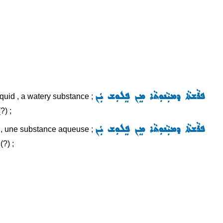
ܦܪܵܫܬܵܐ ܕܡܝܼܵܢܘܼܬܵܐ ܡܸܢ ܦܸܠܘܼܫ ܝܲܢ
liquid , a watery substance ;
?) ;
ܦܪܵܫܬܵܐ ܕܡܝܼܵܢܘܼܬܵܐ ܡܸܢ ܦܸܠܘܼܫ ܝܲܢ
ide , une substance aqueuse ;
(?) ;