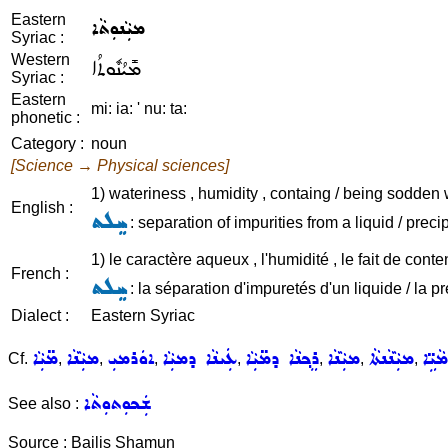
Eastern
ܡܝܼܵܢܘܼܬܵܐ
Syriac :
Western
ܡܺܝܳܢܽܘܬܳܐ
Syriac :
Eastern
mi: ia: ' nu: ta:
phonetic :
Category :
noun
[Science → Physical sciences]
1) wateriness , humidity , containg / being sodden wi
English :
ܚܸܠܬ
: separation of impurities from a liquid / precip
1) le caractère aqueux , l'humidité , le fait de cont
French :
ܚܸܠܬ
: la séparation d'impuretés d'un liquide / la pr
Dialect :
Eastern Syriac
ܝܹ̈ܐ
ܡܝܼܵܢܵܢܬܵܐ
ܡܝܼܵܢܵܐ
ܪܸܟ݂ܢܵܐ ܕܡ̈ܝܼܵܐ
ܥܲܝܢܵܐ ܕܡܝܼܵܐ
ܐܘܿܪܡܝܼ
ܡܝܼܵܢܵܐ
ܡ̈ܝܼܵܐ
Cf.
,
,
,
,
,
,
,
ܫܲܟܘܼܬܘܼܬܵܐ
See also :
Source : Bailis Shamun