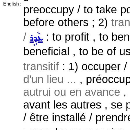
English :
preoccupy / to take p
before others ; 2)
tran
/
: to profit , to be
ܥܵܕܹܪ
beneficial , to be of us
transitif
: 1) occuper /
d'un lieu ...
, préoccup
autrui ou en avance
, 
avant les autres , se p
/ être installé / prend