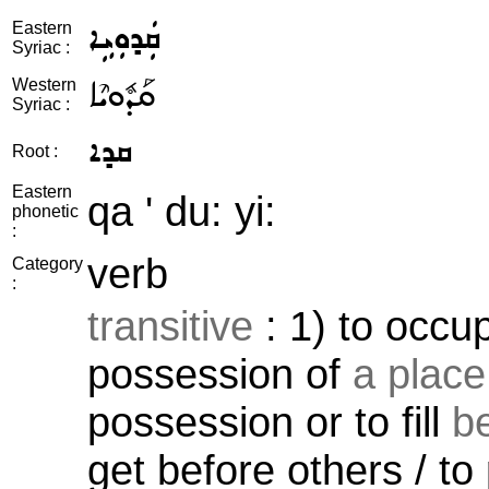
ܩܲܕܘܼܝܹܐ
Eastern
Syriac :
ܩܰܕܽܘܝܶܐ
Western
Syriac :
ܩܕܐ
Root :
Eastern
qa ' du: yi:
phonetic
:
verb
Category
:
transitive
: 1) to occup
possession of
a place 
possession or to fill
b
get before others / to