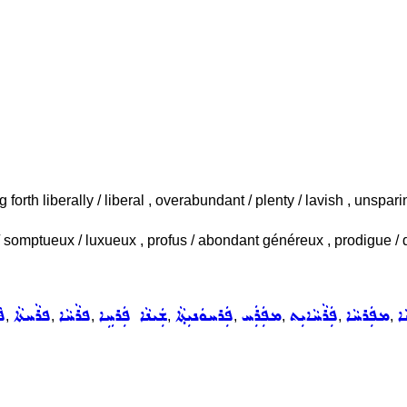
g forth liberally / liberal , overabundant / plenty / lavish , uns
/ somptueux / luxueux , profus / abondant généreux , prodigue /
ܵܐ
ܡܦܲܪܚܵܐ
ܦܲܪܵܚܵܐܝܼܬ
ܡܦܲܪܲܚ
ܦܲܪܚܘܿܢܝܼܬ݂ܵܐ
ܫܲܝܢܵܐ ܦܲܪܚܹܐ
ܦܪܵܚܵܐ
ܦܪܵܚܬܵܐ
ܦ
,
,
,
,
,
,
,
,