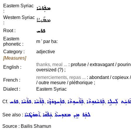
Eastern Syriac
ܡܦܲܪܚܵܐ
:
Western Syriac
ܡܦܰܪܚܳܐ
:
ܦܪܚ
Root :
Eastern
m ' par ḥa:
phonetic :
Category :
adjective
[Measures]
thanks, meal ...
: profuse / extravagant / pourin
English :
oversized (?) ;
remerciements, repas ...
: abondant / copieux 
French :
/ outre mesure / pléthorique ;
Dialect :
Eastern Syriac
ܵܪܚܲܬ ܠܲܝܠܹܐ
ܦܲܪܚܵܢܘܼܬܵܐ
ܦܲܪܵܚܘܼܬܵܐ
ܦܪܲܚܕܘܿܕܵܐ
ܦܲܪܵܚܵܐ
ܦܪܵܚܵܐ
ܦܪܚ
Cf.
,
,
,
,
,
,
ܠܒܲܪ ܡܸܢ ܡܫܘܼܚܬܵܐ
ܢܲܦܵܩܵܐ
ܐܵܣܘܿܛܵܝܵܐ
See also :
,
,
Source : Bailis Shamun