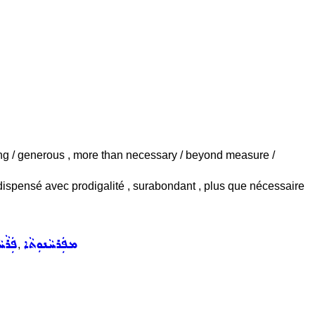
paring / generous , more than necessary / beyond measure /
 dispensé avec prodigalité , surabondant , plus que nécessaire
ܡܦܲܪܚܵܢܘܼܬܵܐ
ܦܲܪܵܚ
,