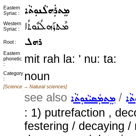
ܡܸܬܪܲܗܠܵܢܘܼܬܵܐ
Eastern
Syriac :
ܡܶܬܪܰܗܠܳܢܽܘܬܳܐ
Western
Syriac :
ܪܗܠ
Root :
Eastern
mit rah la: ' nu: ta:
phonetic
:
noun
Category
:
[Science → Natural sciences]
see also
/
ܬܵܐ
ܡܸܬܡܲܣܝܵܢܘܼܬܵܐ
: 1) putrefaction , de
festering / decaying / 