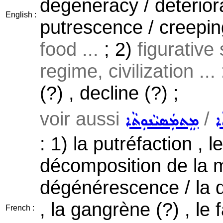
degeneracy / deterior
English :
putrescence / creepin
food ...
; 2)
figurative 
regime, civilization ...
(?) , decline (?) ;
voir aussi
/
ܐ
ܡܸܬܡܲܣܝܵܢܘܼܬܵܐ
: 1) la putréfaction , 
décomposition de la m
dégénérescence / la d
, la gangrène (?) , le 
French :