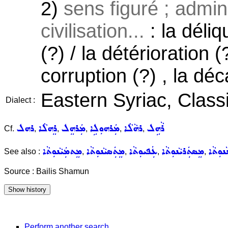
2)
sens figuré ; admini
civilisation...
: la déli
(?) / la détérioration (
corruption (?) , la déc
Eastern Syriac, Classi
Dialect :
ܪܵܗܹܠ
ܪܗܵܠܵܐ
ܡܲܪܗܘܼܠܹܐ
ܡܲܪܗܸܠ
ܪܸܗܠܵܐ
ܪܗܠ
Cf.
,
,
,
,
,
ܢܘܼܬܵܐ
ܡܸܣܬܲܪܝܵܢܘܼܬܵܐ
ܥܲܦܝܘܼܬܵܐ
ܡܸܬܲܣܝܵܢܘܼܬܵܐ
ܡܸܬܡܲܝܵܢܘܼܬܵܐ
See also :
,
,
,
,
Source : Bailis Shamun
Perform another search