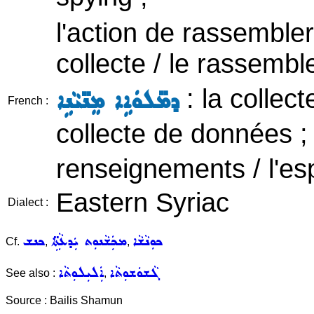
l'action de rassembler 
collecte / le rassembl
: la collect
ܕܡ̈ܠܘܿܐܹܐ ܡܸܢ̈ܝܵܢܹܐ
French :
collecte de données 
renseignements / l'es
Eastern Syriac
Dialect :
ܟܘܼܢܵܫܵܐ
ܡܟܲܫܵܢܘܼܬ ܝܲܕܥܵܬܹ̈ܐ
ܟܢܫ
Cf.
,
,
ܓܵܫܘܿܫܘܼܬܵܐ
ܐܲܠܝܼܠܘܼܬܵܐ
See also :
,
Source : Bailis Shamun