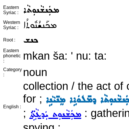
ܡܟܲܢܫܵܢܘܼܬܵܐ
Eastern
Syriac :
ܡܟܰܢܫܳܢܽܘܬܳܐ
Western
Syriac :
ܟܢܫ
Root :
Eastern
mkan ša: ' nu: ta:
phonetic
:
noun
Category
:
collection / the act of 
for ;
ܢܫܵܢܘܼܬܵܐ ܕܡ̈ܠܘܿܐܹܐ ܡܸܢ̈ܝܵܢܹܐ
English :
;
: gatherin
ܡܟܲܫܵܢܘܼܬ ܝܲܕܥܵܬܹ̈ܐ
spying ;