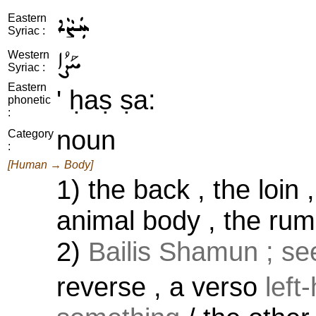
ܚܲܨܵܐ
Eastern
Syriac :
ܚܰܨܳܐ
Western
Syriac :
Eastern
' ḥaṣ ṣa:
phonetic
:
noun
Category
:
[Human → Body]
1) the back , the loin
animal body , the rump
2)
Bailis Shamun ; se
reverse , a verso
left