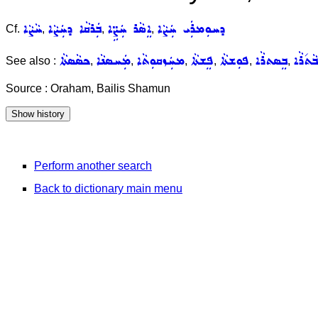
ܕܚܘܼܡܪܲܝ ܚܲܨܵܐ
ܐܸܣܵܪ ܚܲܨܹ̈ܐ
ܒܲܪܩܵܐ ܕܚܲܨܵܐ
ܚܵܨܵܐ
Cf.
,
,
,
ܒܵܬ݇ܪܵܐ
ܒܸܣܬܪܵܐ
ܦܘܼܫܬܵܐ
ܦܸܫܬܵܐ
ܡܚܲܙܩܘܼܬܵܐ
ܡܲܚܣܢܵܐ
ܟܣܵܣܬܵܐ
See also :
,
,
,
,
,
,
Source : Oraham, Bailis Shamun
Perform another search
Back to dictionary main menu