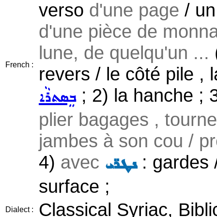
verso
d'une page
/ un
d'une pièce de monnai
lune, de quelqu'un ...
French :
revers / le côté pile , 
; 2) la hanche ; 
ܒܸܣܬܪܵܐ
plier bagages , tourne
jambes à son cou / p
4)
avec
: gardes /
ܢܛܪ̈ܝ
surface ;
Classical Syriac, Bibl
Dialect :