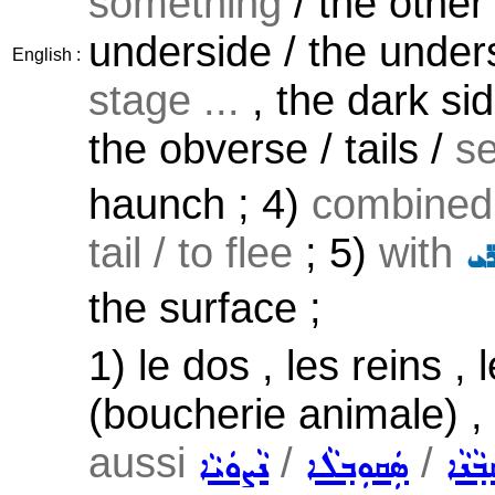
something
/ the other
underside / the under
English :
stage ...
, the dark sid
the obverse / tails /
s
haunch ; 4)
combined 
tail / to flee
; 5)
with
̈ܝ
the surface ;
1) le dos , les reins ,
(boucherie animale) , l
aussi
/
/
ܵܢܵܐ
ܣܲܩܘܼܒ݂ܠܵܐ
ܢܵܨܘܿܝܵܐ