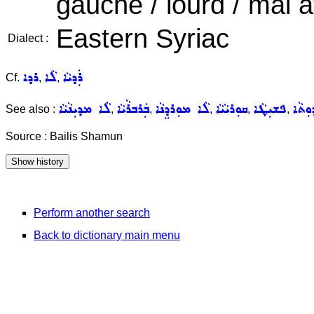
gauche / lourd / mal a
Eastern Syriac
Dialect :
ܪܲܕܝܵܐ
ܠܵܐ
ܪܕܐ
Cf.
,
,
ܼܬܵܐ
ܦܫܝܼܛܵܐ
ܩܘܼܪܝܵܝܵܐ
ܠܵܐ ܡܘܼܪܕܸܢܵܐ
ܒܲܪܒܪܵܝܵܐ
ܠܵܐ ܡܕܝܼܢܵܝܵܐ
See also :
,
,
,
,
,
Source : Bailis Shamun
Perform another search
Back to dictionary main menu