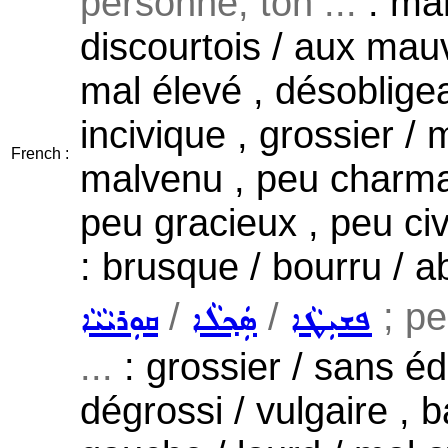
personne, ton ...
: man
discourtois / aux mau
mal élevé , désobligean
incivique , grossier / 
French :
malvenu , peu charman
peu gracieux , peu civi
: brusque / bourru / a
/
/
; pe
ܦܫܝܼܛܵܐ
ܣܲܟ݂ܠܵܐ
ܩܘܼܪܝܵܝܵܐ
...
: grossier / sans éd
dégrossi / vulgaire , 