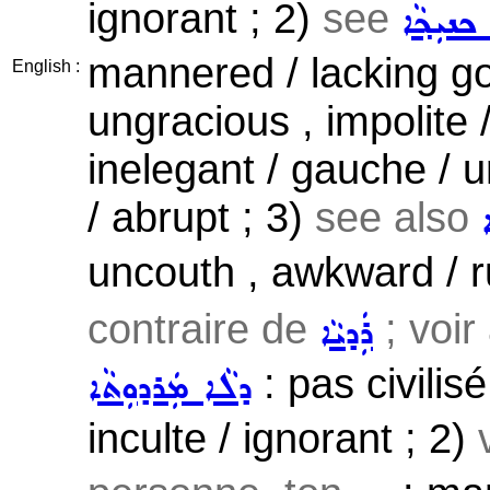
ignorant ; 2)
see
ܟܢܝܼܟ݂ܵܐ
mannered / lacking g
English :
ungracious , impolite /
inelegant / gauche / u
/ abrupt ; 3)
see also
uncouth , awkward / r
contraire de
; voir
ܪܲܕܝܵܐ
: pas civilisé
ܕܠܵܐ ܡܲܪܕܘܼܬܵܐ
inculte / ignorant ; 2)