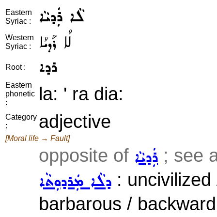
ܠܵܐ ܪܲܕܝܵܐ
Eastern
Syriac :
ܠܳܐ ܪܰܕܝܳܐ
Western
Syriac :
ܪܕܐ
Root :
Eastern
la: ' ra dia:
phonetic
:
adjective
Category
:
[Moral life → Fault]
opposite of
; see 
ܪܲܕܝܵܐ
: uncivilized /
ܕܠܵܐ ܡܲܪܕܘܼܬܵܐ
barbarous / backward 