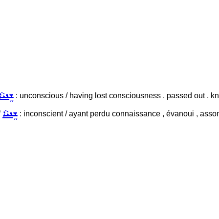
ܫܸܢܝܵܐ
: unconscious / having lost consciousness , passed out , kn
ܫܸܢܝܵܐ
/
: inconscient / ayant perdu connaissance , évanoui , ass