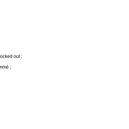
ocked out ;
ommé ;