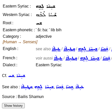
ܫܝܼܚܵܐ ܠܸܒܹܗ
Eastern Syriac :
ܫܺܝܚܳܐ ܠܶܒܶܗ
Western Syriac :
ܫܚ
Root :
Eastern phonetic :
' ši: ḥa: ' lib bih
Category :
adjective
[Human → Senses]
ܫܲܢܝܵܐ
ܫܝܼܚܵܐ ܠܸܒܹܗ
ܩܛܝܼܦܵܐ
ܥܝܼܦܵܐ
English :
see also
/
/
/
/
ܫܲܢܝܵܐ
ܫܝܼܚܵܐ ܠܸܒܹܗ
ܩܛܝܼܦܵܐ
ܥܝܼܦܵܐ
French :
voir aussi
/
/
/
Dialect :
Eastern Syriac
ܫܝܼܚܵܐ
ܫܚ
Cf.
,
ܥܝܼܦܵܐ
ܫܸܢܝܵܐ
ܫܲܢܝܵܐ
ܫܝܼܚܵܐ ܠܸܒܹܗ
ܩܛܝܼܦܵܐ
See also :
,
,
,
,
Source : Bailis Shamun