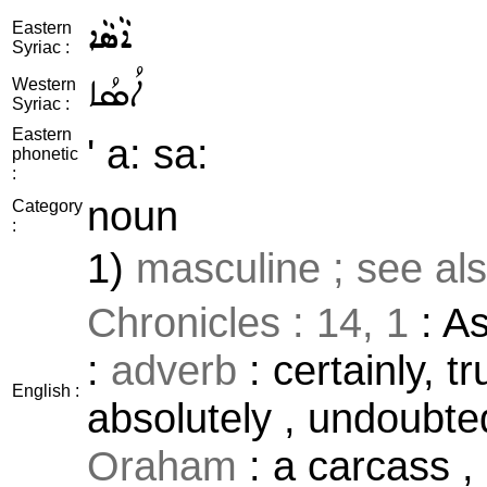
ܐܵܣܵܐ
Eastern
Syriac :
ܐܳܣܳܐ
Western
Syriac :
Eastern
' a: sa:
phonetic
:
noun
Category
:
1)
masculine ; see al
Chronicles : 14, 1
: As
:
adverb
: certainly, tr
English :
absolutely , undoubtedl
Oraham
: a carcass ,