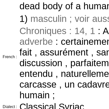
dead body of a human
1)
masculin ; voir aus
Chroniques : 14, 1
: A
adverbe
: certainement
fait , assurément , s
French :
discussion , parfaite
entendu , naturellemen
carcasse , un cadavre 
humain ;
Classical Syriac
Dialect :