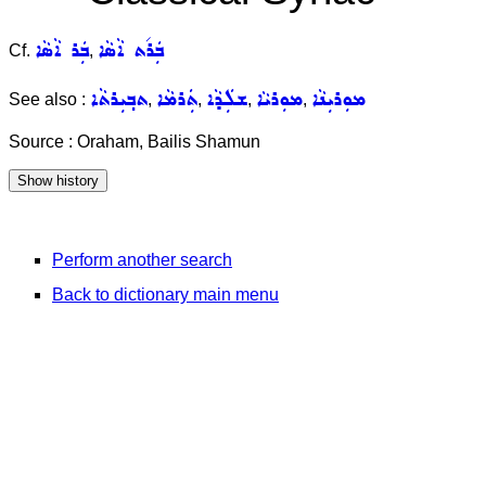
ܒܲܪ݇ܬ ܐܵܣܵܐ
ܒܲܪ ܐܵܣܵܐ
Cf.
,
ܡܘܼܪܝܼܢܵܐ
ܡܘܼܪܝܵܐ
ܫܠܲܕܵܐ
ܬܲܪܡܵܐ
ܬܒ݂ܝܼܪܬܵܐ
See also :
,
,
,
,
Source : Oraham, Bailis Shamun
Perform another search
Back to dictionary main menu