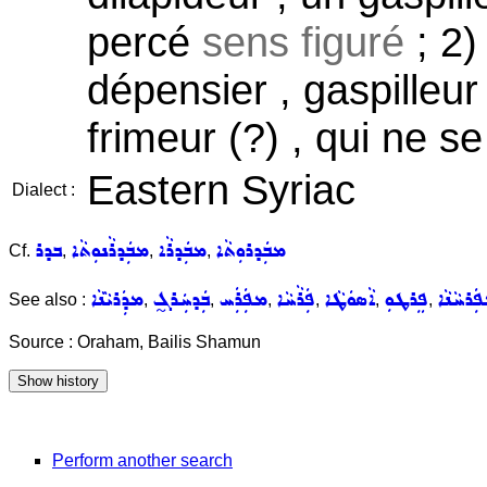
percé
sens figuré
; 2
dépensier , gaspilleur
frimeur (?) , qui ne se
Eastern Syriac
Dialect :
ܡܒܲܕܪܘܼܬܵܐ
ܡܒܲܕܪܵܐ
ܡܒܲܕܪܵܢܘܼܬܵܐ
ܒܕܪ
Cf.
,
,
,
ܲܪܚܵܢܵܐ
ܦܸܪܛܘܼ
ܐܵܣܘܿܛܵܐ
ܦܲܪܵܚܵܐ
ܡܦܲܪܲܚ
ܒܲܕܚܲܪܓ̰
ܡܕܲܪܝܵܢܵܐ
See also :
,
,
,
,
,
,
Source : Oraham, Bailis Shamun
Perform another search