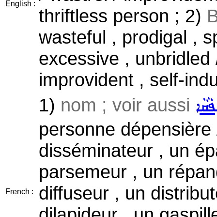
English :
thriftless person ; 2)
B
wasteful , prodigal , 
excessive , unbridled 
improvident , self-indu
1)
nom ; voir aussi
ܦܵܩܵܐ
personne dépensière /
disséminateur , un épa
parsemeur , un répan
diffuseur , un distribu
French :
dilapideur , un gaspil