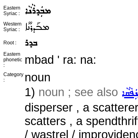
ܡܒܲܕܪܵܢܵܐ
Eastern
Syriac :
ܡܒܰܕܪܳܢܳܐ
Western
Syriac :
ܒܕܪ
Root :
Eastern
mbad ' ra: na:
phonetic
:
noun
Category
:
1)
noun ; see also
ܢܲܦܵܩܵܐ
disperser , a scattere
scatters , a spendthrif
/ wastrel / improvidenc