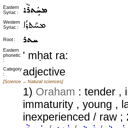
ܡܚܲܬܪܵܐ
Eastern
Syriac :
ܡܚܰܬܪܳܐ
Western
Syriac :
ܚܬܪ
Root :
Eastern
' mḥat ra:
phonetic
:
adjective
Category
:
[Science → Natural sciences]
1)
Oraham
: tender ,
immaturity , young , l
inexperienced / raw ;