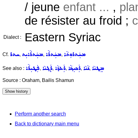
/ jeune
enfant ...
,
plan
de résister au froid ;
c
Eastern Syriac
Dialect :
ܚܬܪ
ܡܚܲܬܪܵܐܝܼܬ
ܡܚܲܬܪܵܐ
ܡܚܲܬܪܘܼܬܵܐ
Cf.
,
,
,
ܦܲܛܝܼܪܵܐ
ܪܲܓ݂ܝܵܐ
ܪܲܥܕܵܐ
ܪܲܟܝܼܟ݂ܵܐ
ܢܵܝܵܐ
ܡܸܛܝܵܐ
See also :
,
,
,
,
,
Source : Oraham, Bailis Shamun
Perform another search
Back to dictionary main menu