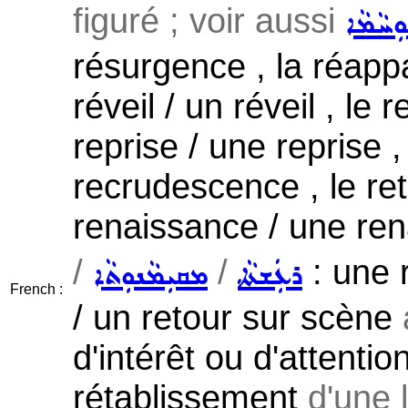
figuré ; voir aussi
ܼܚܵܡܵܐ
résurgence , la réappa
réveil / un réveil , le
reprise / une reprise , 
recrudescence , le ret
renaissance / une ren
/
/
: une r
ܲܪܥܲܫܬܵܐ
ܡܩܝܼܡܵܢܘܼܬܵܐ
French :
/ un retour sur scène
d'intérêt ou d'attentio
rétablissement
d'une 