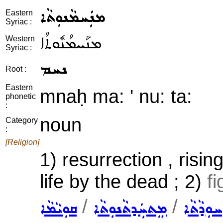
ܡܢܲܚܡܵܢܘܼܬܵܐ
Eastern
Syriac :
ܡܢܰܚܡܳܢܽܘܬܳܐ
Western
Syriac :
ܢܚܡ
Root :
Eastern
mnaḥ ma: ' nu: ta:
phonetic
:
noun
Category
:
[Religion]
1) resurrection , risi
life by the dead ; 2)
f
/
/
ܚܘܼܕܵܬܵܐ
ܡܸܬܚܲܕܬܵܢܘܼܬܵܐ
ܩܘܼܝܵܡܵܐ