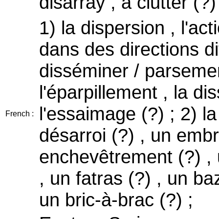
disarray , a clutter (?)
1) la dispersion , l'ac
dans des directions dif
disséminer / parsemer
l'éparpillement , la d
l'essaimage (?) ; 2) la
French :
désarroi (?) , un embr
enchevêtrement (?) , u
, un fatras (?) , un ba
un bric-à-brac (?) ;