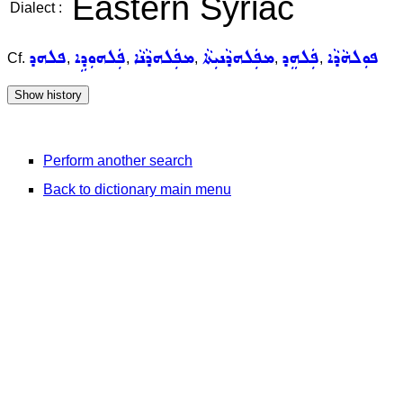
Eastern Syriac
Dialect :
ܦܘܼܠܗܵܕܵܐ
ܦܲܠܗܸܕ
ܡܦܲܠܗܕܵܢܝܼܬܵܐ
ܡܦܲܠܗܕܵܢܵܐ
ܦܲܠܗܘܼܕܹܐ
ܦܠܗܕ
Cf.
,
,
,
,
,
Perform another search
Back to dictionary main menu