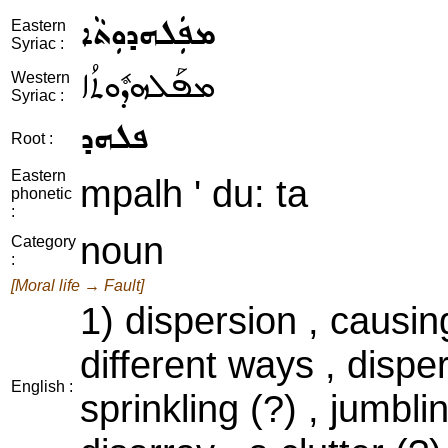
ܡܦܲܠܗܕܘܼܬܵܐ
Eastern
Syriac :
ܡܦܰܠܗܕܽܘܬܳܐ
Western
Syriac :
ܦܠܗܕ
Root :
Eastern
mpalh ' du: ta
phonetic
:
noun
Category
:
[Moral life → Fault]
1) dispersion , causi
different ways , disper
English :
sprinkling (?) , jumbli