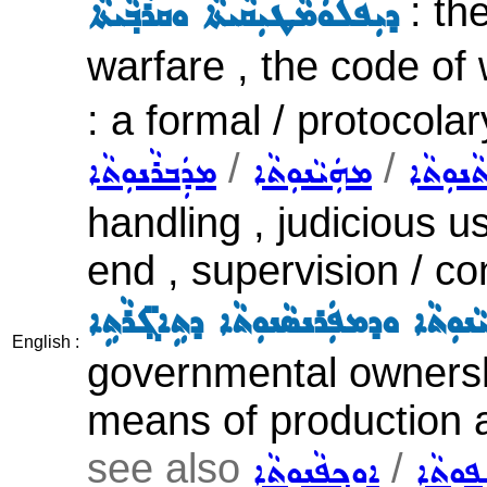
: the
ܕܝܼܦܠܘܿܡܵܛܝܼܩܵܝܬܵܐ ܘܩܪܵܒ݂ܵܝܬܵܐ
warfare , the code of 
: a formal / protocol
/
/
ܵܢܘܼܬܵܐ
ܡܗܲܝܵܢܘܼܬܵܐ
ܡܕܲܒܪܵܢܘܼܬܵܐ
handling , judicious 
end , supervision / co
ܵܢܘܼܬܵܐ ܘܕܡܦܲܪܢܣܵܢܘܼܬܵܐ ܕܬܹܐܓ݂̈ܪܵܬܹܐ
English :
governmental ownershi
means of production 
see also
/
ܼܦܘܼܬܵܐ
ܐܘܼܟ݂ܦܵܢܘܼܬܵܐ