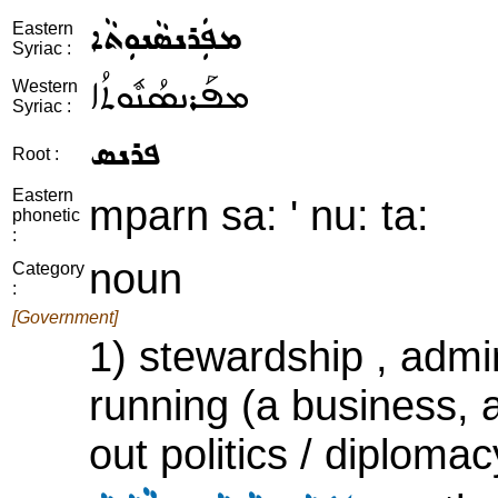
ܡܦܲܪܢܣܵܢܘܼܬܵܐ
Eastern
Syriac :
ܡܦܰܪܢܣܳܢܽܘܬܳܐ
Western
Syriac :
ܦܪܢܣ
Root :
Eastern
mparn sa: ' nu: ta:
phonetic
:
noun
Category
:
[Government]
1) stewardship , admi
running (a business, a 
out politics / diplomac