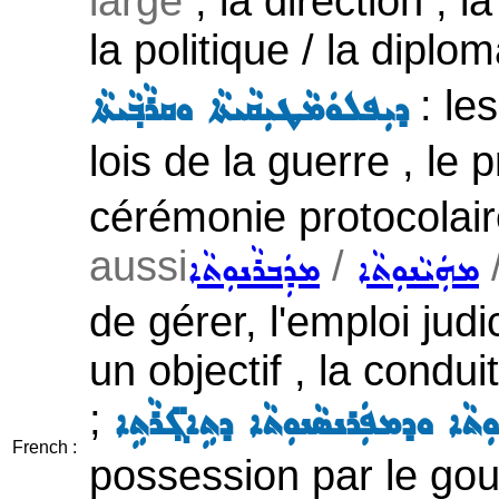
large
, la direction , 
la politique / la diplom
: les
ܕܝܼܦܠܘܿܡܵܛܝܼܩܵܝܬܵܐ ܘܩܪܵܒ݂ܵܝܬܵܐ
lois de la guerre , le 
cérémonie protocolaire 
aussi
/
ܡܗܲܝܵܢܘܼܬܵܐ
ܡܕܲܒܪܵܢܘܼܬܵܐ
de gérer, l'emploi ju
un objectif , la condui
;
ܘܼܬܵܐ ܘܕܡܦܲܪܢܣܵܢܘܼܬܵܐ ܕܬܹܐܓ݂̈ܪܵܬܹܐ
French :
possession par le go