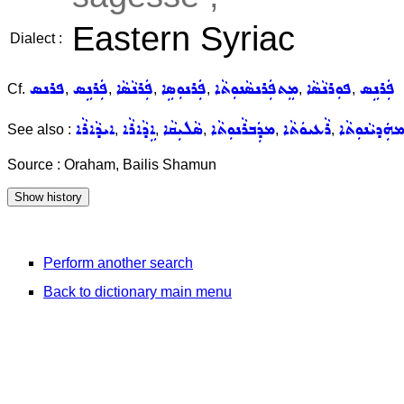
Eastern Syriac
Dialect :
ܦܲܪܢܹܣ
ܦܘܼܪܢܵܣܵܐ
ܡܸܬܦܲܪܢܣܵܢܘܼܬܵܐ
ܦܲܪܢܘܼܣܹܐ
ܦܲܪܢܵܣܵܐ
ܦܲܪܢܹܣ
ܦܪܢܣ
Cf.
,
,
,
,
,
,
ܗܲܕܝܵܢܘܼܬܵܐ
ܪܵܥܝܘܿܬܵܐ
ܡܕܲܒܪܵܢܘܼܬܵܐ
ܣܵܠܝܼܩܵܐ
ܐܹܕܵܐܪܵܐ
ܐܝܕܵܐܪܵܐ
See also :
,
,
,
,
,
Source : Oraham, Bailis Shamun
Perform another search
Back to dictionary main menu