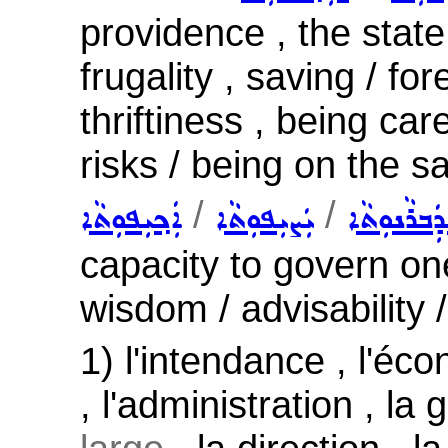
providence , the state 
frugality , saving / f
thriftiness , being car
risks / being on the s
/
/
ܲܒܪܵܢܘܼܬܵܐ
ܝܲܨܝܼܦܘܼܬܵܐ
ܐܲܟ݂ܝܼܦܘܼܬܵܐ
capacity to govern on
wisdom / advisability 
1) l'intendance , l'éc
, l'administration , l