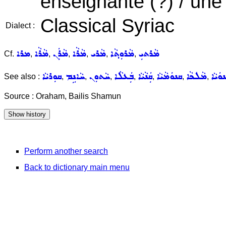
enseignante (?) / une l
Classical Syriac
Dialect :
ܡܵܪܬܝܼ
ܡܵܪܘܼܬ݂ܵܐ
ܡܵܪܝ
ܡܵܪܵܐ
ܡܵܪܲܢ
ܡܵܪܵܐ
ܡܪܐ
Cf.
,
,
,
,
,
,
ܢܘܿܝܵܐ
ܡܵܠܟܵܐ
ܩܢܘܿܡܵܝܵܐ
ܩܲܢܵܝܵܐ
ܒܲܥܠܵܐ
ܚܵܬܘܼܢ
ܚܵܐܢܹܡ
ܩܘܼܪܝܵܐ
See also :
,
,
,
,
,
,
,
Source : Oraham, Bailis Shamun
Perform another search
Back to dictionary main menu