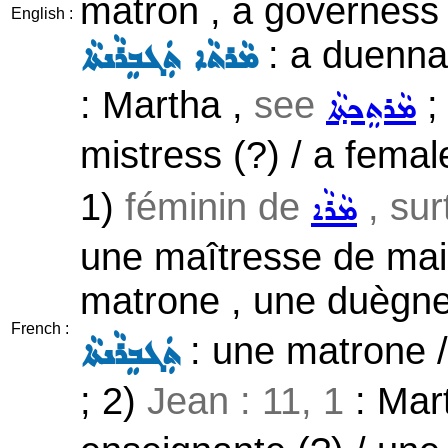
matron , a governess 
English :
: a duenna
ܡܵܪܬܵܐ ܬܲܓܒܸܪܵܢܬܵܐ
: Martha ,
see
;
ܡܵܪܬܸܟܬ݂ܵܐ
mistress (?) / a femal
1)
féminin de
, sur
ܡܵܪܵܐ
une maîtresse de mais
matrone , une duègne
French :
: une matrone 
ܬܲܓܒܸܪܵܢܬܵܐ
; 2)
Jean : 11, 1
: Mar