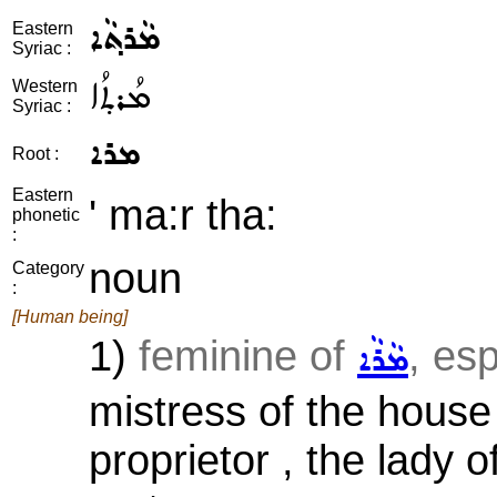
ܡܵܪܬ݂ܵܐ
Eastern
Syriac :
ܡܳܪܬ݂ܳܐ
Western
Syriac :
ܡܪܐ
Root :
Eastern
' ma:r tha:
phonetic
:
noun
Category
:
[Human being]
1)
feminine of
, es
ܡܵܪܵܐ
mistress of the house 
proprietor , the lady o