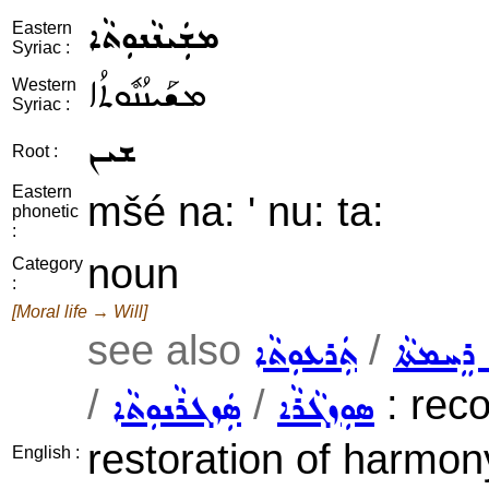
ܡܫܲܝܢܵܢܘܼܬܵܐ
Eastern
Syriac :
ܡܫܰܝܢܳܢܽܘܬܳܐ
Western
Syriac :
ܫܝܢ
Root :
Eastern
mšé na: ' nu: ta:
phonetic
:
noun
Category
:
[Moral life → Will]
see also
/
ܪܸܚܡܬܵܐ
ܬܲܪܥܘܼܬܵܐ
/
/
: reco
ܣܘܼܙܓܵܪܵܐ
ܣܲܙܓܪܵܢܘܼܬܵܐ
restoration of harmon
English :