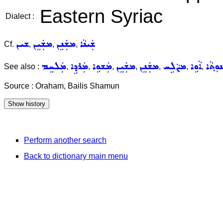
Eastern Syriac
Dialect :
ܫܲܝܢܵܐ
ܡܫܲܢܸܢ
ܡܫܲܝܸܢ
ܫܝܢ
Cf.
,
,
,
ܘܼܬ݂ܵܐ
ܐܵܘܹܐ
ܡܨܵܠܹܚ
ܡܫܲܢܸܢ
ܡܫܲܝܸܢ
ܡܲܫܘܹܐ
ܡܲܪܕܹܐ
ܡܲܠܚܸܡ
See also :
,
,
,
,
,
,
,
Source : Oraham, Bailis Shamun
Perform another search
Back to dictionary main menu