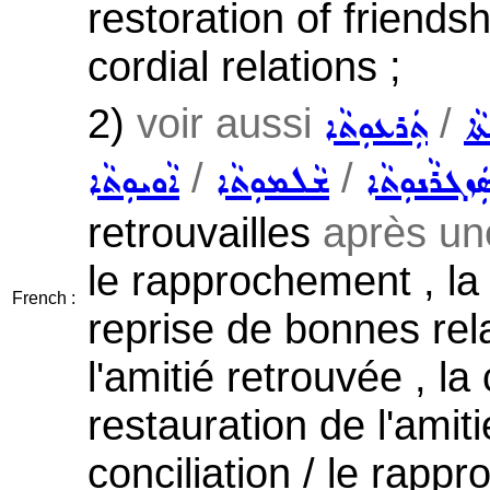
restoration of friendsh
cordial relations ;
2)
voir aussi
/
ܵܐ
ܬܲܪܥܘܼܬܵܐ
/
/
ܲܙܓܪܵܢܘܼܬܵܐ
ܫܵܠܡܘܼܬܵܐ
ܐܵܘܝܘܼܬܵܐ
retrouvailles
après une
le rapprochement , la 
French :
reprise de bonnes rel
l'amitié retrouvée , la
restauration de l'amiti
conciliation / le rapp