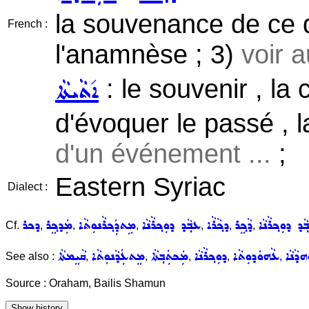
la souvenance de ce q
French :
l'anamnèse ; 3)
voir 
: le souvenir , la
ܐ݇ܬܵܝܬܵܐ
d'évoquer le passé , 
d'un événement ...
;
Eastern Syriac
Dialect :
ܵܕ ܕܘܼܟ݂ܪܵܢܵܐ
ܕܵܟ݂ܸܪ
ܕܟ݂ܵܪܵܐ
ܥܒ݂ܵܕ ܕܘܼܟ݂ܪܵܢܵܐ
ܡܹܬܕܲܟ݂ܪܵܢܘܼܬܵܐ
ܡܲܕܟ݂ܸܪ
ܕܟܪ
Cf.
,
,
,
,
,
,
ܕܵܢܵܐ
ܥܵܗܘܿܕܘܼܬܵܐ
ܕܘܼܟ݂ܪܵܢܵܐ
ܡܲܟܬܲܒ݂ܬܵܐ
ܡܸܬܥܲܕܵܢܘܼܬܵܐ
ܩܵܝܸܡܬܵܐ
See also :
,
,
,
,
,
Source : Oraham, Bailis Shamun