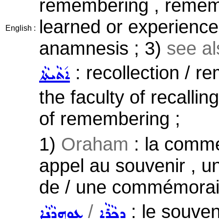
remembering , remem
learned or experienc
English :
anamnesis ; 3)
see a
: recollection / 
ܐ݇ܬܵܝܬܵܐ
the faculty of recallin
of remembering ;
1)
Oraham
: la commé
appel au souvenir , u
de / une commémorai
/
: le souven
ܕܟ݂ܵܪܵܐ
ܥܘܼܗܕܵܢܵܐ