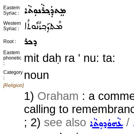
ܡܸܬܕܲܟ݂ܪܵܢܘܼܬܵܐ
Eastern
Syriac :
ܡܶܬܕܰܟ݂ܪܳܢܽܘܬܳܐ
Western
Syriac :
ܕܟܪ
Root :
Eastern
mit daḥ ra ' nu: ta:
phonetic
:
noun
Category
:
[Religion]
1)
Oraham
: a commem
calling to remembranc
; 2)
see also
/
ܥܵܗܘܿܕܘܼܬܵܐ