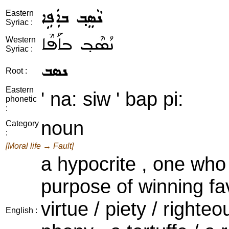
ܢܵܣܸܒ݂ ܒܐܲܦܹܐ
Eastern
Syriac :
ܢܳܣܶܒ݂ ܒܐܰܦܶܐ
Western
Syriac :
ܢܣܒ
Root :
Eastern
' na: siw ' bap pi:
phonetic
:
noun
Category
:
[Moral life → Fault]
a hypocrite , one who 
purpose of winning fav
virtue / piety / righte
English :