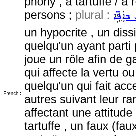
phony , a tartuffe / a 
persons ;
plural :
 ܒܐܲܦܹ̈ܐ
un hypocrite , un dissi
quelqu'un ayant parti p
joue un rôle afin de 
qui affecte la vertu ou
quelqu'un qui fait acc
French :
autres suivant leur ra
affectant une attitude
tartuffe , un faux (faux