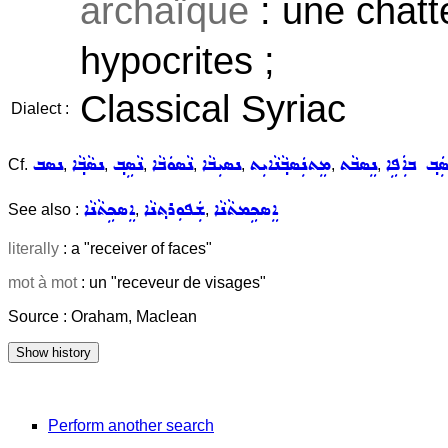
archaïque
: une chatt
hypocrites ;
Classical Syriac
Dialect :
ܲܒ݂ ܒܐܲܦܹܐ
ܢܸܣܒܵܬ
ܡܸܬܢܲܣܒ݂ܵܢܵܐܝܼܬ
ܢܣܝܼܒܵܐ
ܢܵܣܘܿܒܵܐ
ܢܵܣܹܒ݂
ܢܣܵܒ݂ܵܐ
ܢܣܒ
Cf.
,
,
,
,
,
,
,
ܐܸܣܟܹܡܬܵܢܵܐ
ܫܲܦܘܼܪܬ݂ܢܵܐ
ܐܸܣܟܹܬܵܢܵܐ
See also :
,
,
literally
: a "receiver of faces"
mot à mot
: un "receveur de visages"
Source : Oraham, Maclean
Perform another search