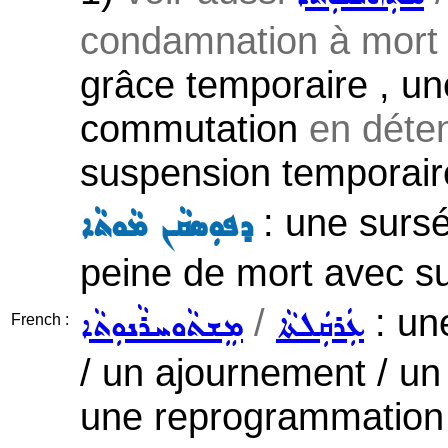
condamnation à mort .
grâce temporaire , u
commutation
en déten
suspension temporaire
: une sursé
ܕܦܘܼܣܩܵܢ ܡܵܘܬܵܐ
peine de mort avec su
/
: une
ܥܲܪܩܲܠܬܵܐ
ܡܸܫܬܵܘܚܪܵܢܘܼܬܵܐ
French :
/ un ajournement / un 
une reprogrammation