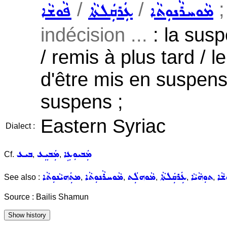
/
/
;
ܡܵܘܚܪܵܢܘܼܬܵܐ
ܥܲܪܩܲܠܬܵܐ
ܦܵܘܫܵܐ
indécision ...
: la susp
/ remis à plus tard / le
d'être mis en suspens
suspens ;
Eastern Syriac
Dialect :
ܡܲܒܝܘܼܥܹܐ
ܡܲܒܝܸܥ
ܒܝܥ
Cf.
,
,
ܫܵܐ
ܬܘܼܗܵܝܵܐ
ܥܲܪܩܲܠܬܵܐ
ܡܵܘܗܠܲܬ
ܡܵܘܚܪܵܢܘܼܬܵܐ
ܡܬܲܗܝܵܢܘܼܬܵܐ
See also :
,
,
,
,
,
Source : Bailis Shamun