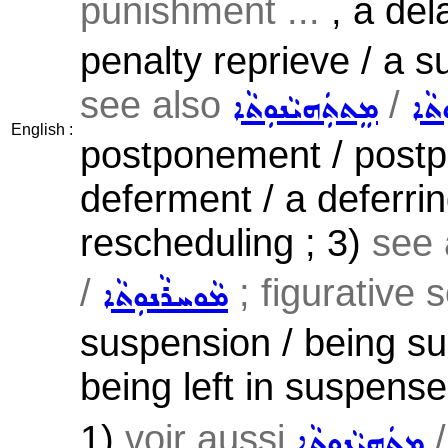
punishment ...
, a del
penalty reprieve / a 
see also
/
ܬܵܐ
ܡܸܬܬܲܗܝܵܢܘܼܬܵܐ
English :
postponement / postpo
deferment / a deferring
rescheduling ; 3)
see 
/
; figurative s
ܡܵܘܚܪܵܢܘܼܬܵܐ
suspension / being s
being left in suspense
1)
voir aussi
ܡܬܲܗܝܵܢܘܼܬܵܐ