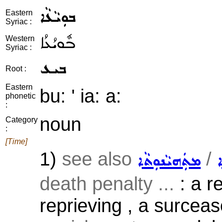
ܒܘܼܝܵܥܵܐ
Eastern
Syriac :
ܒܽܘܝܳܥܳܐ
Western
Syriac :
ܒܝܥ
Root :
Eastern
bu: ' ia: a:
phonetic
:
noun
Category
:
[Time]
1)
see also
/
ܡܬܲܗܝܵܢܘܼܬܵܐ
death penalty ...
: a re
reprieving , a surcea