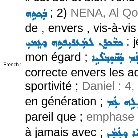
; 2)
NENA, Al Qo
ܒܲܟ݂ܬܹܗ
de , envers , vis-à-vis
: 
ܟܫܵܟܪܸܢ ܠܡܲܥܪܝܼܦܬܹܗ ܕܥܸܡܝܼ
mon égard ;
ܲܡ ܣܲܩ̈ܘܼܒ݂ܠܵܝܹܐ
French :
correcte envers les adv
sportivité ;
Daniel : 4,
en génération ;
ܝܼܠܹܗ ܥܲܡ
pareil que ;
emphase
à jamais avec ;
ܵܐ ܕܥܲܡܲܢ