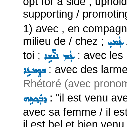
opt for a side , uphol
supporting / promotin
1) avec , en compagni
milieu de / chez ;
ܥܲܡܝܼ
toi ;
: avec le
ܥܲܡ ܐܢܵ̈ܫܹܐ
: avec des larm
ܒܕܸܡܥܹܐ
Rhétoré (avec pronom 
: "il est venu av
ܕܒܲܟ݂ܬܹܗ
avec sa femme / il es
il est bel et bien ve