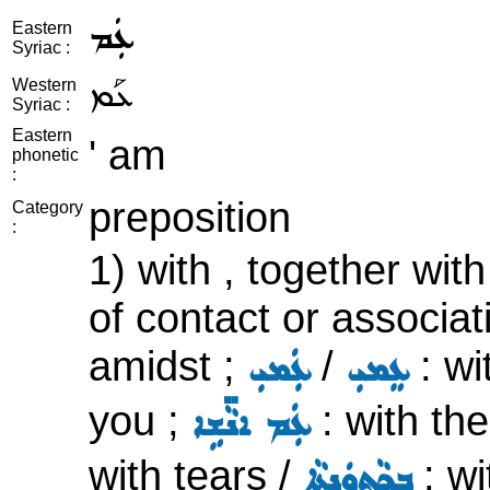
ܥܲܡ
Eastern
Syriac :
ܥܰܡ
Western
Syriac :
Eastern
' am
phonetic
:
preposition
Category
:
1) with , together wit
of contact or associa
amidst ;
/
: wi
ܥܸܡܝܼ
ܥܲܡܝܼ
you ;
: with th
ܥܲܡ ܐܢܵ̈ܫܹܐ
with tears /
: wi
ܒܟ̰ܵܬܘܿܢܬ݂ܵܐ