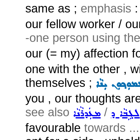
same as ;
emphasis
our fellow worker / o
-one person using the
our (= my) affection f
one with the other , 
themselves ;
ܡܘܼܟ݂ܘܼܢ ܝܼܢܵܐ
you , our thoughts ar
see also
/
ܠܓܹܒܵܐ ܕ
ܡܥܲܕܪܵܢܵܐ
favourable
towards ..