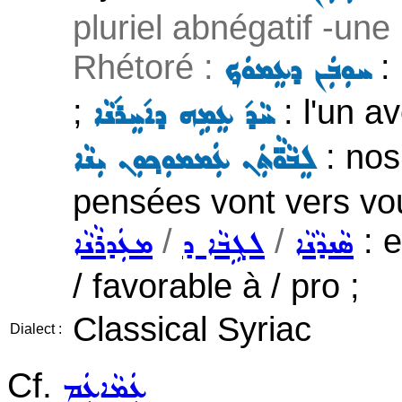
pluriel abnégatif -une
Rhétoré :
: 
ܚܘܼܒܲܢ ܕܥܸܡܘܿܟ݂
;
: l'un av
ܚܵܕ݇ ܥܸܡܹܗ ܕܐ݇ܚܸܪ݇ܢܵܐ
: nos
ܠܸܒܵܘ̈ܵܬܲܢ ܥܲܡܡܘܼܟ݂ܘܼܢ ܝܼܢܵܐ
pensées vont vers vo
/
/
: e
ܣܵܢܕܵܢܵܐ
ܠܓܹܒܵܐ ܕ
ܡܥܲܕܪܵܢܵܐ
/ favorable à / pro ;
Classical Syriac
Dialect :
Cf.
ܥܲܡܵܐܥܲܡ