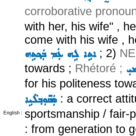
corroborative pronoun
with her, his wife" , h
come with his wife , 
; 2)
NE
ܐܬܹܐ ܠܹܗ ܥܲܡ ܒܲܟ݂ܬܹܗ
towards ;
Rhétoré ;
ܝܼ
for his politeness to
: a correct att
ܣܲܩ̈ܘܼܒ݂ܠܵܝܹܐ
sportsmanship / fair-p
English :
: from generation to 