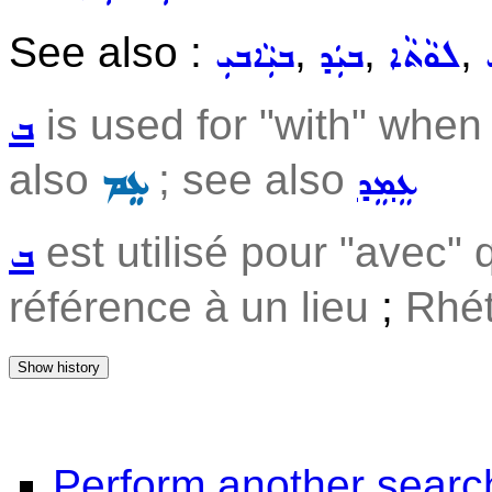
See also :
,
,
,
ܠܘܵܬܵܐ
ܒܝܲܕ
ܒܝܼܵܐܒܝܼ
is used for "with" when
ܒ
also
; see also
ܥܸܡܸܕ
ܥܸܡ
est utilisé pour "avec" 
ܒ
référence à un lieu
;
Rhét
Perform another searc