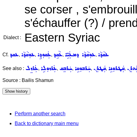
se corser , s'embrouil
s'échauffer (?) / prend
Eastern Syriac
Dialect :
ܥܩܵܕܵܐ
ܥܘܼܩܵܕܵܐ ܕܡܥܲܝܹ̈ܐ
ܥܵܩܹܕ
ܥܲܩܘܼܕܹܐ
ܥܘܼܩܵܕܵܐ
ܥܩܕ
Cf.
,
,
,
,
,
ܲܬܪܸܢ
ܩܲܛܪܘܼܢܹܐ
ܩܲܛܪܸܢ
ܚܲܪܒܘܼܩܹܐ
ܚܲܪܒܸܩ
ܥܲܪܙܘܼܠܹܐ
ܥܲܪܙܸܠ
See also :
,
,
,
,
,
,
Source : Bailis Shamun
Perform another search
Back to dictionary main menu