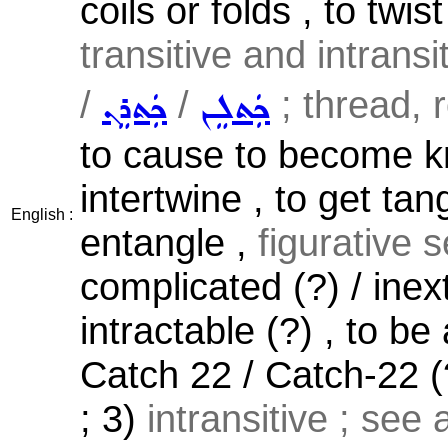
coils or folds , to twis
transitive and intransi
/
/
; thread, r
ܟܲܬܠܸܢ
ܟܲܬܪܸܢ
to cause to become kn
intertwine , to get tan
English :
entangle ,
figurative s
complicated (?) / inext
intractable (?) , to be
Catch 22 / Catch-22 (?
; 3)
intransitive ; see