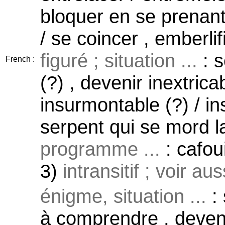
bloquer en se prenant
/ se coincer , emberlif
figuré ; situation ...
: s
French :
(?) , devenir inextrica
insurmontable (?) / i
serpent qui se mord l
programme ...
: cafoui
3)
intransitif ; voir au
énigme, situation ...
: 
à comprendre , deveni