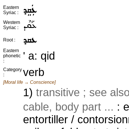
ܥܲܩܸܕ
Eastern
Syriac :
ܥܰܩܶܕ
Western
Syriac :
ܥܩܕ
Root :
Eastern
' a: qid
phonetic
:
verb
Category
:
[Moral life → Conscience]
1)
transitive ; see als
cable, body part ...
: e
entortiller / contorsion