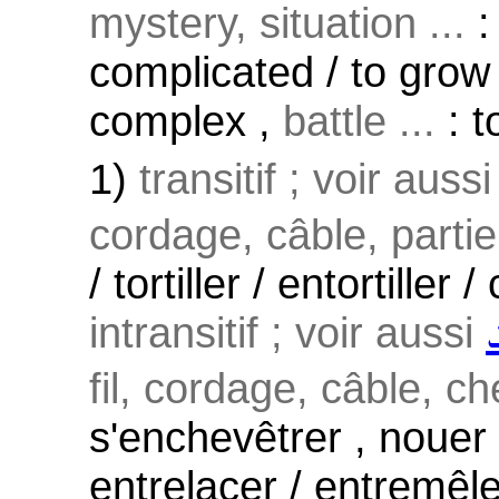
mystery, situation ...
:
complicated / to gro
complex ,
battle ...
: t
1)
transitif ; voir auss
cordage, câble, partie
/ tortiller / entortiller
intransitif ; voir aussi
ܠ
fil, cordage, câble, ch
s'enchevêtrer , nouer 
entrelacer / entremêl