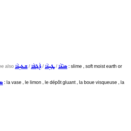
ܣܝܵܢܵܐ
ܛܝܼܢܵܐ
ܪܲܓ݂ܒܵܐ
ܫܥܝܼܢܵܐ
ee also
/
/
/
: slime , soft moist earth or
ܣܝ
: la vase , le limon , le dépôt gluant , la boue visqueuse , la