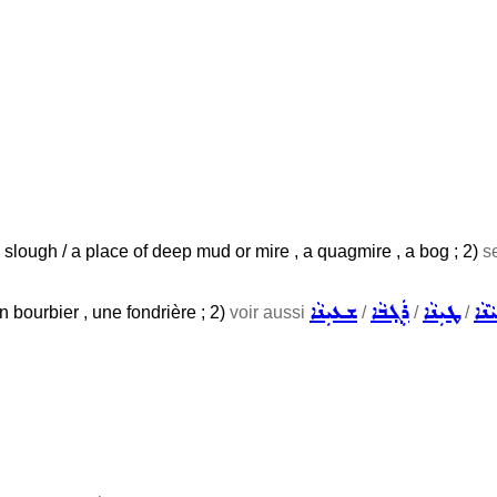
 slough / a place of deep mud or mire , a quagmire , a bog ; 2)
s
ܵܢܵܐ
ܛܝܼܢܵܐ
ܪܲܓ݂ܒܵܐ
ܫܥܝܼܢܵܐ
n bourbier , une fondrière ; 2)
voir aussi
/
/
/