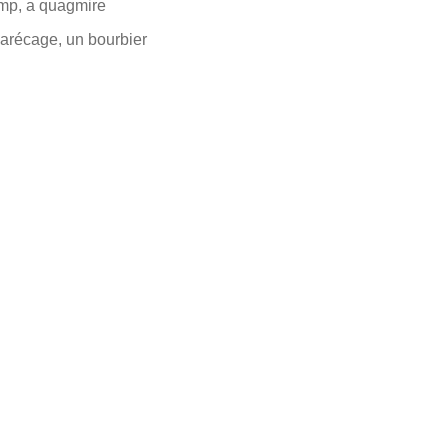
mp, a quagmire
arécage, un bourbier