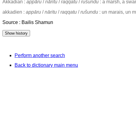
Akkadian :
appāru
/
nāritu
/
raqqatu
/
rušundu
: a marsh, a swa
akkadien :
appāru
/
nāritu
/
raqqatu
/
rušundu
: un marais, un m
Source : Bailis Shamun
Perform another search
Back to dictionary main menu