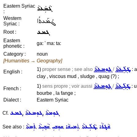
Eastern Syriac
ܓܵܡܲܥܬܵܐ
:
Western
ܓܳܡܰܥܬܳܐ
Syriac :
ܓܡܥ
Root :
Eastern
ga: ' ma: ta:
phonetic :
Category :
noun
[Humanities → Geography]
ܛܲܠܲܥܬܵܐ
ܓܘܼܡܥܬܵܐ
1)
proper sense ; see also
/
: a
English :
clay , viscous mud , sludge , quag (?) ;
ܛܲܠܲܥܬܵܐ
ܓܘܼܡܥܬܵܐ
1)
sens propre ; voir aussi
/
: u
French :
bourbe , la fange ;
Dialect :
Eastern Syriac
ܓܘܼܡܬܵܐ
ܓܘܼܡܥܬܵܐ
ܓܡܥ
Cf.
,
,
ܫܵܓ݂ܪܵܐ
ܛܵܠܲܥܬܵܐ
ܐܲܡܝܫܵܐ
ܩܘܼܒܝܼ
ܩܵܒ݂ܝܼܬܵܐ
ܪܲܡܬܵܐ
See also :
,
,
,
,
,