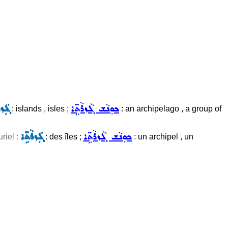
ܟܘܼܢܵܫ ܓܵܙܪܵܬܹ̈ܐ
ܓܲܙܪ
: islands , isles ;
: an archipelago , a group of
ܟܘܼܢܵܫ ܓܵܙܪܵܬܹ̈ܐ
ܓܲܙܪܵܬܹ̈ܐ
uriel :
: des îles ;
: un archipel , un