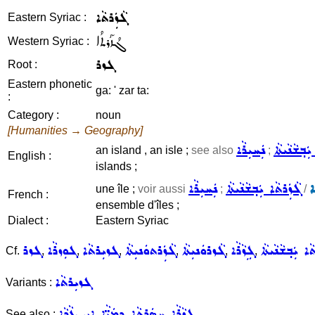
ܓܵܙܲܪܬܵܐ
Eastern Syriac :
ܓܳܙܰܪܬܳܐ
Western Syriac :
ܓܙܪ
Root :
Eastern phonetic
ga: ' zar ta:
:
Category :
noun
[Humanities → Geography]
ܲܒ݂ܫܵܢܵܝܬܵܐ
ܢܲܚܝܼܪܵܐ
an island , an isle ;
see also
;
English :
islands ;
ܐ
ܓܵܙܲܪܬܵܐ ܝܲܒ݂ܫܵܢܵܝܬܵܐ
ܢܲܚܝܼܪܵܐ
une île ;
voir aussi
;
/
French :
ensemble d'îles ;
Dialect :
Eastern Syriac
ܵܐ ܝܲܒ݂ܫܵܢܵܝܬܵܐ
ܓܹܙܵܪܵܐ
ܓܵܙܪܘܿܢܝܼܬܵܐ
ܓܵܙܲܪܬܘܿܢܝܼܬܵܐ
ܓܙܝܼܪܬܵܐ
ܓܘܼܙܪܵܐ
ܓܙܪ
Cf.
,
,
,
,
,
,
ܓܙܝܼܪܬܵܐ
Variants :
ܓܹܙܵܪܵܐ
ܚܣܲܪܬܵܐ ܕܡܲܝ̈ܵܐ
ܐܝܼ
ܥܵܕܵܐ
See also :
,
,
,