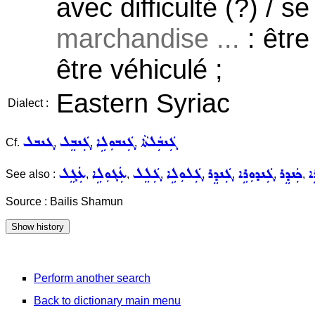
avec difficulté (?) / se
marchandise ...
: être
être véhiculé ;
Eastern Syriac
Dialect :
ܓܲܢܒܲܠܬܵܐ
ܓܲܢܒܘܼܠܹܐ
ܓܲܢܒܸܠ
ܓܢܒܠ
Cf.
,
,
,
ܐ
ܟܲܢܕܸܪ
ܓܲܢܕܘܼܪܹܐ
ܓܲܢܕܸܪ
ܓܲܠܘܼܠܹܐ
ܓܲܠܸܠ
ܥܲܓܘܼܠܹܐ
ܥܲܓܸܠ
See also :
,
,
,
,
,
,
,
Source : Bailis Shamun
Perform another search
Back to dictionary main menu