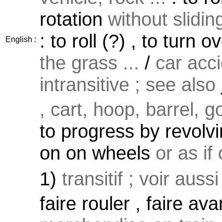
rotation
without slidin
: to roll (?) , to turn
English :
the grass ...
/
car acc
intransitive ; see also
, cart, hoop, barrel, g
to progress by revolv
on on wheels
or as if
1)
transitif ; voir auss
faire rouler , faire av