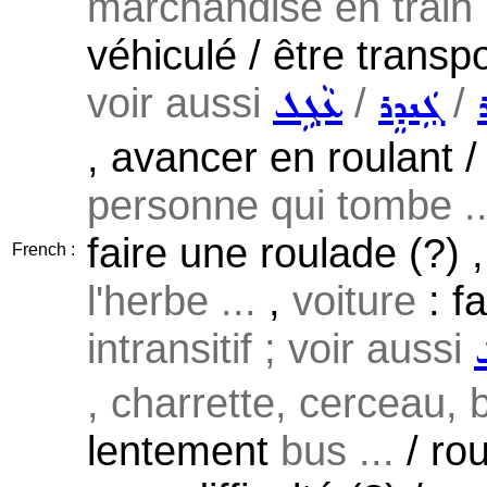
marchandise en train .
véhiculé / être transpo
voir aussi
/
/
ܓܲܢܕܸܪ
ܥܵܓܹܠ
, avancer en roulant /
personne qui tombe ..
faire une roulade (?) 
French :
l'herbe ...
,
voiture
: fa
intransitif ; voir aussi
, charrette, cerceau, ba
lentement
bus ...
/ ro