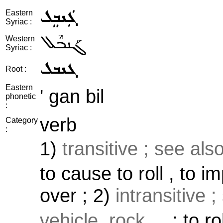
ܓܲܢܒܸܠ
Eastern
Syriac :
ܓܰܢܒܶܠ
Western
Syriac :
ܓܢܒܠ
Root :
Eastern
' gan bil
phonetic
:
verb
Category
:
1)
transitive ; see als
to cause to roll , to i
over ; 2)
intransitive 
vehicle, rock ...
: to r