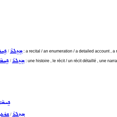
ܡܸܬܸܠܬܵܐ
ܦܸܚܡ
/
: a recital / an enumeration / a detailed account , a na
ܡܸܬܸܠܬܵܐ
ܦܸܚܡܵ
/
: une histoire , le récit / un récit détaillé , une nar
ܦܸܚܡܵܐ
ܡܸܬܸܠܬܵܐ
ܫܘܿܥܝܼܬ
/