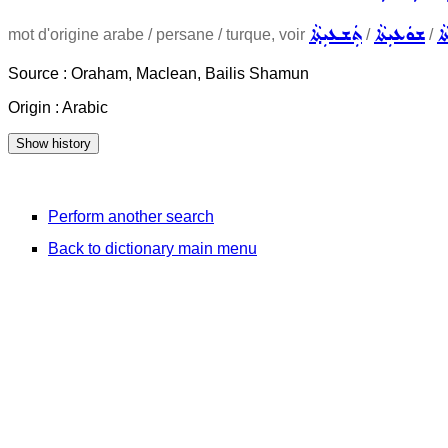
ܐ
ܫܘܿܥܝܼܬܵܐ
ܬܲܫܥܝܼܬ݂ܵܐ
mot d'origine arabe / persane / turque, voir
/
/
Source : Oraham, Maclean, Bailis Shamun
Origin : Arabic
Perform another search
Back to dictionary main menu