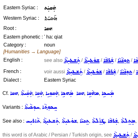
ܗܲܩܝܲܬ
Eastern Syriac :
ܗܰܩܝܰܬ
Western Syriac :
ܗܩܐ
Root :
Eastern phonetic :
' ha: qiat
Category :
noun
[Humanities → Language]
ܵܐ
ܬܘܼܢܵܝܵܐ
ܫܲܪܒܵܐ
ܫܘܿܥܝܼܬܵܐ
ܬܲܫܥܝܼܬ݂ܵܐ
English :
see also
/
/
/
/
ܐ
ܬܘܼܢܵܝܵܐ
ܫܲܪܒܵܐ
ܫܘܿܥܝܼܬܵܐ
ܬܲܫܥܝܼܬ݂ܵܐ
French :
voir aussi
/
/
/
/
Dialect :
Eastern Syriac
ܡܲܚܟܹܐ
ܡܗܵܩܹܐ
ܗܩܐ ܡܲܗܟܹܐ
ܗܲܩܘܼܝܹܐ
ܗܲܩܹܐ
ܗܲܩܲܝܬܵܐ
ܗܩܐ
Cf.
,
,
,
,
,
,
ܚܸܟܘܼܬ݂ܵܐ
ܚܘܼܟܵܝܬܵܐ
Variants :
,
ܡܸܬܸܠܬܵܐ
ܫܲܪܒܵܐ
ܛܲܐܲܠܬܵܐ
ܬܸܢܝܵܐ
ܫܘܿܥܝܼܬܵܐ
ܬܲܫܥܝܼܬ݂ܵܐ
ܬܵܐܪܝܼܚ
See also :
,
,
,
,
,
,
,
ܵܐ
ܬܲܫܥܝܼܬ݂ܵܐ
this word is of Arabic / Persian / Turkish origin, see
/