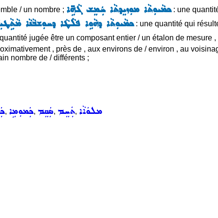
ܟܡܵܝܘܼܬܵܐ ܡܘܼܙܝܸܕܬܵܐ ܚܲܡܸܫ ܓܵܗܹ̈ܐ
semble / un nombre ;
: une quantité
ܟܡܵܝܘܼܬܵܐ ܕܗܵܘܹܐ ܦܠܵܛܵܐ ܕܚܘܼܫܒܵܢܵܐ ܡܵܬܹܵܛܝܼܩܵ
: une quantité qui résul
quantité jugée être un composant entier / un étalon de mesure ,
oximativement , près de , aux environs de / environ , au voisina
ain nombre de / différents ;
ܡܠܘܿܐܵܐ
ܬܲܚܸܡ
ܣܲܩܸܡ
ܟܲܡܘܼܡܹܐ
ܟܲ
,
,
,
,