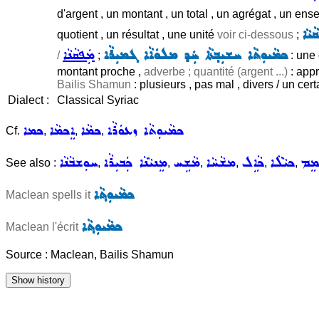
d'argent , un montant , un total , un agrégat , un en
ܝܵܐ
quotient , un résultat , une unité
voir ci-dessous
;
ܟܡܵܝܘܼܬܵܐ ܚܫܝܼܒ݂ܬܵܐ ܚܲܕ ܡܠܘܿܐܵܐ ܓܡܝܼܪܵܐ
ܡܲܦܩܵܢܵܐ
/
;
: une 
montant proche ,
adverbe ; quantité (argent ...)
: appr
Bailis Shamun
: plusieurs , pas mal , divers / un cert
Dialect :
Classical Syriac
ܟܡܵܝܘܼܬܵܐ ܙܥܘܿܪܵܐ
ܟܡܵܐ
ܐܸܟܡܵܐ
ܟܡܐ
Cf.
,
,
,
ܡܸܡ
ܟܝܵܠܵܐ
ܟܵܐܹܠ
ܡܫܵܚܵܐ
ܡܵܫܹܚ
ܡܸܢܝܵܢܵܐ ܟܲܒܝܼܪܵܐ
ܚܘܼܫܒܵܢܵܐ
See also :
,
,
,
,
,
,
ܟܡܵܝܘܼܬ݂ܵܐ
Maclean spells it
ܟܡܵܝܘܼܬ݂ܵܐ
Maclean l'écrit
Source : Maclean, Bailis Shamun