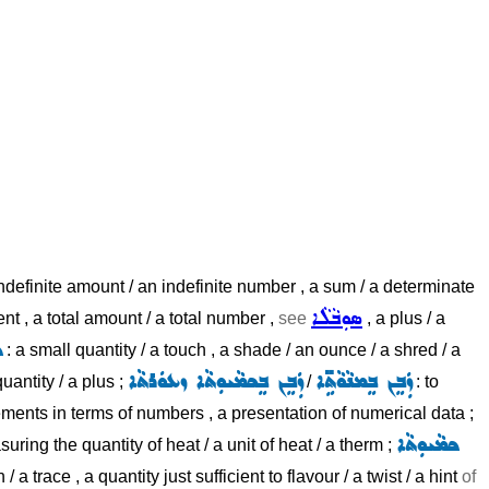
indefinite amount / an indefinite number , a sum / a determinate
ܣܘܼܒܵܠܵܐ
t , a total amount / a total number ,
see
, a plus / a
ܟ
: a small quantity / a touch , a shade / an ounce / a shred / a
ܙܲܒܸܢ ܒܸܡܢܵܘܵܬܹ̈ܐ
ܙܲܒܸܢ ܒܸܟܡܵܝܘܼܬܵܐ ܙܥܘܿܪܬܵܐ
quantity / a plus ;
/
: to
ments in terms of numbers , a presentation of numerical data ;
ܟܡܵܝܘܼܬܵܐ
suring the quantity of heat / a unit of heat / a therm ;
h / a trace , a quantity just sufficient to flavour / a twist / a hint
of