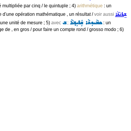
 multipliée par cinq / le quintuple ; 4)
arithmétique
: un
ܫܸܪܝܵܢܵܐ
te d'une opération mathématique , un résultat /
voir aussi
ܟܡܵܝܘܼܬܵܐ ܩܲܪܝܼܒ݂ܬܵܐ
ܒ
 une unité de mesure ; 5)
avec
;
: un
ge de , en gros / pour faire un compte rond / grosso modo ; 6)