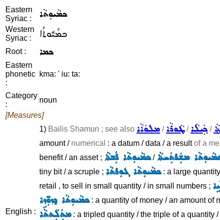
Eastern
ܟܡܵܝܘܼܬܵܐ
Syriac :
Western
ܟܡܳܝܽܘܬܳܐ
Syriac :
ܟܡܐ
Root :
Eastern
phonetic
kma: ' iu: ta:
:
Category
noun
:
[Measures]
ܵܐ
ܟܲܝܠܵܐ
ܛܵܘܪܵܐ
ܡܠܘܿܐܵܐ
1)
Bailis Shamun ; see also
/
/
/
amount /
numerical
: a datum / data / a result
of a me
ܡܵܝܘܼܬܵܐ ܡܫܲܪܬܲܚܬܵܐ
ܟܡܵܝܘܼܬܵܐ ܪܲܒܬܵܐ
benefit / an asset ;
/
ܟܡܵܝܘܼܬܵܐ ܓܘܼܪܬܵܐ
tiny bit / a scruple ;
: a large quantity 
ܹܐ
retail , to sell in small quantity / in small numbers ;
ܟܡܵܝܘܼܬܵܐ ܕܙܘܼ̈ܙܹܐ
: a quantity of money / an amount of 
English :
ܡܬܲܠܲܬܬܵܐ
: a tripled quantity / the triple of a quantity 