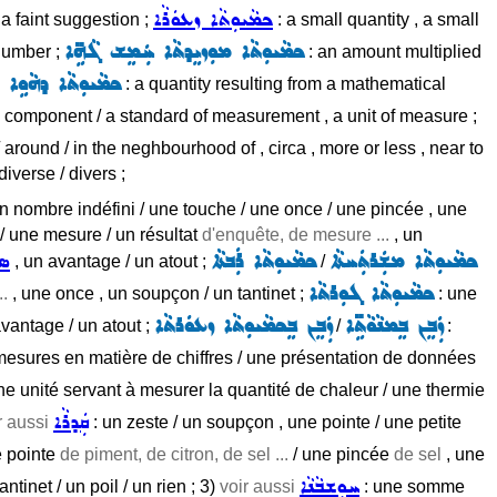
ܟܡܵܝܘܼܬܵܐ ܙܥܘܿܪܵܐ
 a faint suggestion ;
: a small quantity , a small
ܟܡܵܝܘܼܬܵܐ ܡܘܼܙܝܸܕܬܵܐ ܚܲܡܸܫ ܓܵܗܹ̈ܐ
 number ;
: an amount multiplied
ܟܡܵܝܘܼܬܵܐ ܕܗܵܘܹܐ ܦ
: a quantity resulting from a mathematical
e component / a standard of measurement , a unit of measure ;
/ around / in the neghbourhood of , circa , more or less , near to
diverse / divers ;
 un nombre indéfini / une touche / une once / une pincée , une
/ une mesure / un résultat
d'enquête, de mesure ...
, un
ܟܡܵܝܘܼܬܵܐ ܡܫܲܪܬܲܚܬܵܐ
ܟܡܵܝܘܼܬܵܐ ܪܲܒܬܵܐ
ܣܘ
, un avantage / un atout ;
/
ܟܡܵܝܘܼܬܵܐ ܓܘܼܪܬܵܐ
..
, une once , un soupçon / un tantinet ;
: une
ܙܲܒܸܢ ܒܸܡܢܵܘܵܬܹ̈ܐ
ܙܲܒܸܢ ܒܸܟܡܵܝܘܼܬܵܐ ܙܥܘܿܪܬܵܐ
avantage / un atout ;
/
:
 mesures en matière de chiffres / une présentation de données
ne unité servant à mesurer la quantité de chaleur / une thermie
ܩܲܕܪܵܐ
ir aussi
: un zeste / un soupçon , une pointe / une petite
e pointe
de piment, de citron, de sel ...
/ une pincée
de sel
, une
ܚܘܼܫܒܵܢܵܐ
antinet / un poil / un rien ; 3)
voir aussi
: une somme