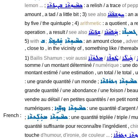
ܟܡܵܝܘܼܬܵܐ ܒܨܝܼܪܬܵܐ
lemon ...
;
: a relish / a trace
of pepp
ܚܘܼܫܒܵܢܵܐ
amount , a tad / a little bit ; 3)
see also
: an a
by five / the quintuple ; 4)
arithmetic
: a quotient , a r
ܓܡܝܼܪܵܐ
ܡܲܦܩܵܢܵܐ
ܫܸܪܝܵܢܵܐ
operation , a result /
see also
/
;
ܟܡܵܝܘܼܬܵܐ ܩܲܪܝܼܒ݂ܬܵܐ
ܒ
5)
with
;
: an amount close ,
adver
, close to , in the vicinity of , something like / thereab
ܟܲܝܠܵܐ
ܛܵܘܪܵܐ
ܡܠܘܿܐܵܐ
1)
Bailis Shamun ; voir aussi
/
/
/
somme / un montant déterminé /
numérique
: une do
montant estimé / une estimation , un total / le total 
ܟܡܵܝܘܼܬܵܐ ܙܥܘܿܪܬܵܐ
: une grande quantité / un monde ;
grande quantité / une abondance / une foison / bea
vendre au détail / en petites quantités / en petit nom
ܟܡܵܝܘܼܬܵܐ ܕܙܘܼ̈ܙܹܐ
numériques ;
: une quantité d'argent
French :
ܟܡܵܝܘܼܬܵܐ ܡܬܲܠܲܬܬܵܐ
;
: une quantité triplée / triple / mu
quantité suffisante pour reconnaître l'ingrédient ,
chi
ܼܬܵܐ ܙܥܘܿܪܵܐ
touche
d'humour, d'ironie, de couleur ...
;