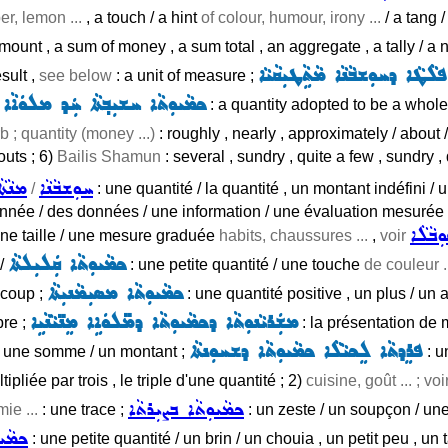
er, lemon ...
, a touch / a hint
of colour, humour, irony ...
/ a tang /
mount , a sum of money , a sum total , an aggregate , a tally / a
ܠܵܛܵܐ ܕܚܘܼܫܒܵܢܵܐ ܡܵܬܹܵܛܝܼܩܵܝܵܐ
esult ,
see below
: a unit of measure ;
ܟܡܵܝܘܼܬܵܐ ܚܫܝܼܒ݂ܬܵܐ ܚܲܕ ܡܠܘܿܐܵܐ 
: a quantity adopted to be a whol
b ; quantity (money ...)
: roughly , nearly , approximately / about 
outs ; 6)
Bailis Shamun
: several , sundry , quite a few , sundry , 
ܚܘܼܫܒܵܢܵܐ
ܡܢܵܬܵܐ
/
: une quantité / la quantité , un montant indéfini /
nnée / des données / une information / une évaluation mesurée 
ܼܒܵܠܵܐ
, une taille / une mesure graduée
habits, chaussures ...
,
voir
ܟܡܵܝܘܼܬܵܐ ܩܲܠܝܼܠܬܵܐ
/
: une petite quantité / une touche
de couleur .
ܟܡܵܝܘܼܬܵܐ ܡܣܝܼܡܵܢܝܼܬܵܐ
ucoup ;
: une quantité positive , un plus / un 
ܡܫܲܪܝܵܢܘܼܬܵܐ ܕܟܡܵܝܘܼܬܵܐ ܕܡ̈ܠܘܿܐܹܐ ܡܸܢ̈ܝܵܢܵܝܹܐ
bre ;
: la présentation de
ܦܪܸܕܬܵܐ ܠܸܟܝܵܠܵܐ ܟܡܵܝܘܼܬܵܐ ܕܫܚܘܼܢܬܵܐ
 / une somme / un montant ;
: u
ltipliée par trois , le triple d'une quantité ; 2)
cuisine, goût ... ; vo
ܟܡܵܝܘܼܬܵܐ ܒܨܝܼܪܬܵܐ
mie ...
: une trace ;
: un zeste / un soupçon / un
ܟܡܵܝܘ
: une petite quantité / un brin / un chouia , un petit peu , un t