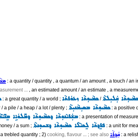
ܡܢܵܬ
: a quantity / quantity , a quantum / an amount , a touch / an 
asurement ...
, an estimated amount / an estimate , a measuremen
ܡܵܝܘܼܬܵܐ ܩܲܠܝܼܠܬܵܐ
ܟܡܵܝܘܼܬܵܐ ܙܥܘܿܪܬܵܐ
ܟ
: a great quantity / a world ;
/
ܟܡܵܝܘܼܬܵܐ ܡܣܝܼܡܵܢܝܼܬܵܐ
/ a pile / a heap / a lot / plenty ;
: a positive 
ܡܫܲܪܝܵܢܘܼܬܵܐ ܕܟܡܵܝܘܼܬܵܐ ܕܡ̈ܠܘܿܐܹܐ ܡܸܢ̈ܝܵܢܵܝ
: a presentation of measure
ܦܪܸܕܬܵܐ ܠܸܟܝܵܠܵܐ ܟܡܵܝܘܼܬܵܐ ܕܫܚܘܼܢܬܵܐ
money / a sum ;
: a unit for mea
ܩܲܕܪܵܐ
/ a trebled quantity ; 2)
cooking, flavour ... ; see also
: a relis