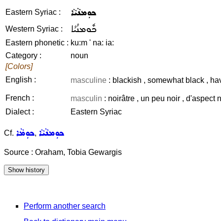
ܟܘܼܡܢܵܝܵܐ
Eastern Syriac :
ܟܽܘܡܢܳܝܳܐ
Western Syriac :
Eastern phonetic :
ku:m ' na: ia:
Category :
noun
[Colors]
English :
masculine
: blackish , somewhat black , h
French :
masculin
: noirâtre , un peu noir , d'aspect 
Dialect :
Eastern Syriac
ܟܘܼܡܢܵܝܵܐ
ܟܘܼܡܵܐ
Cf.
,
Source : Oraham, Tobia Gewargis
Perform another search