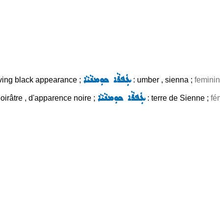
ܥܲܦܪܵܐ ܟܘܼܡܢܵܝܵܐ
aving black appearance ;
: umber , sienna ;
femini
ܥܲܦܪܵܐ ܟܘܼܡܢܵܝܵܐ
noirâtre , d'apparence noire ;
: terre de Sienne ;
fé