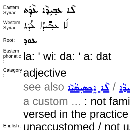
ܠܵܐ ܥܒ݂ܝܼܕܵܐ ܥܵܕܲܬ
Eastern
Syriac :
ܠܳܐ ܥܒ݂ܺܝܕܳܐ ܥܳܕܰܬ
Western
Syriac :
ܥܘܕ
Root :
Eastern
la: ' wi: da: ' a: dat
phonetic
:
adjective
Category
:
see also
/
ܕܵܐ
ܠܵܐ ܐܸܟܣܝܼܣܵܝܵܐ
a custom ...
: not fami
versed in the practice 
unaccustomed / not u
English :