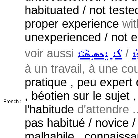
habituated / not tested
proper experience
wit
unexperienced / not e
voir aussi
/
ܐ
ܠܵܐ ܐܸܟܣܝܼܣܵܝܵܐ
à un travail, à une co
pratique , peu expert
, béotien sur le sujet
French :
l'habitude
d'attendre ..
pas habitué / novice /
malhabile , connaissa