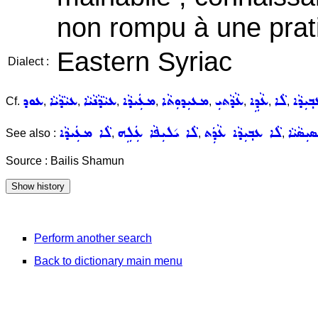
non rompu à une prat
Eastern Syriac
Dialect :
݂ܝܼܕܵܐ
ܠܵܐ
ܥܵܕܹܐ
ܥܵܕܵܬܝܼ
ܡܥܝܼܕܘܼܬܵܐ
ܡܥܲܝܕܵܐ
ܥܝܵܕܵܢܵܝܵܐ
ܥܝܵܕܵܝܵܐ
ܥܘܕ
Cf.
,
,
,
,
,
,
,
,
ܝܼܣܵܝܵܐ
ܠܵܐ ܥܒ݂ܝܼܕܵܐ ܥܵܕܲܬ
ܠܵܐ ܝ݇ܠܝܼܦܵܐ ܥܲܠܹܗ
ܠܵܐ ܡܥܲܝܕܵܐ
See also :
,
,
,
Source : Bailis Shamun
Perform another search
Back to dictionary main menu