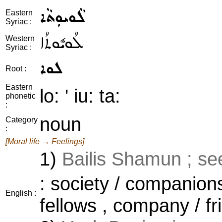
ܠܵܘܝܘܼܬܵܐ
Eastern
Syriac :
ܠܳܘܝܽܘܬܳܐ
Western
Syriac :
ܠܘܐ
Root :
Eastern
lo: ' iu: ta:
phonetic
:
noun
Category
:
[Moral life → Feelings]
1)
Bailis Shamun ; se
: society / companions
English :
fellows , company / fr