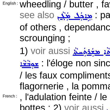
wheedling / butter , fa
English :
see also
: pa
ܡܹܐܟܲܠ ܡܲܓܵܢ
of others , dependanc
scrounging ;
1)
voir aussi
ܵܐ ܡܫܲܪܬܲܚܬܵܐ
: l'éloge non si
ܫܘܼܒܵܫܵܐ
/ les faux compliments 
flagornerie , la pomma
, l'adulation feinte / l
French :
bottes ; 2)
voir aussi
ܢ