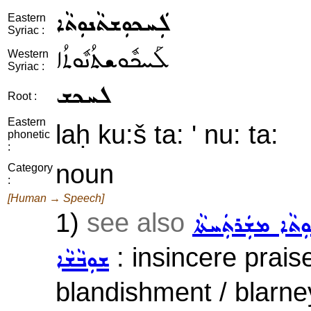
ܠܲܚܟܘܼܫܬܵܢܘܼܬܵܐ
Eastern
Syriac :
ܠܰܚܟܽܘܫܬܳܢܽܘܬܳܐ
Western
Syriac :
ܠܚܟܫ
Root :
Eastern
laḥ ku:š ta: ' nu: ta:
phonetic
:
noun
Category
:
[Human → Speech]
1)
see also
ܼܬܵܐ ܡܫܲܪܬܲܚܬܵܐ
: insincere praise
ܫܘܼܒܵܫܵܐ
blandishment / blarney