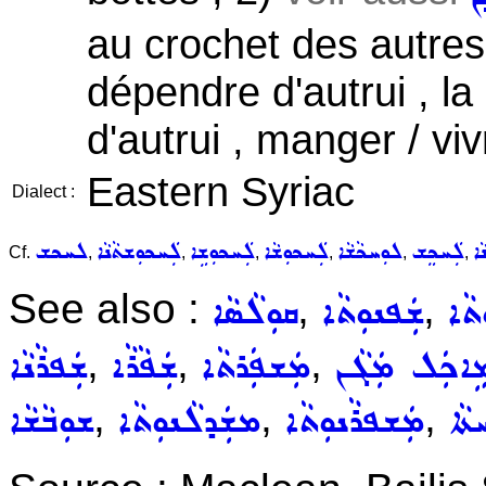
au crochet des autres
dépendre d'autrui , l
d'autrui , manger / viv
Eastern Syriac
Dialect :
ܐ
ܠܲܚܟܸܫ
ܠܘܼܚܟܵܫܵܐ
ܠܲܚܟܘܼܫܵܐ
ܠܲܚܟܘܼܫܹܐ
ܠܲܚܟܘܼܫܬܵܢܵܐ
ܠܚܟܫ
Cf.
,
,
,
,
,
,
See also :
,
,
ܬܵܐ
ܫܲܦܢܘܼܬܵܐ
ܩܘܼܠܵܣܵܐ
,
,
,
ܹܐܟܲܠ ܡܲܓܵܢ
ܡܲܫܦܲܪܬܵܐ
ܫܲܦܵܪܵܐ
ܫܲܦܪܵܢܵܐ
,
,
,
ܬܵܐ
ܡܲܫܦܪܵܢܘܼܬܵܐ
ܡܫܲܕܠܵܢܘܼܬܵܐ
ܫܘܼܒܵܫܵܐ