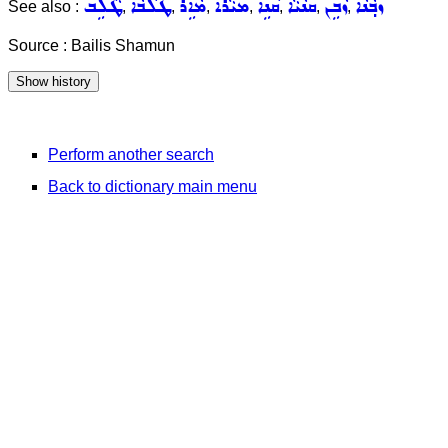
ܙܒ݂ܵܢܵܐ
ܙܵܒܹܢ
ܩܢܵܝܵܐ
ܩܵܢܹܐ
ܡܝܵܪܵܐ
ܡܵܐܹܪ
ܛܠܵܒܵܐ
ܛܵܠܹܒ
See also :
,
,
,
,
,
,
,
Source : Bailis Shamun
Perform another search
Back to dictionary main menu