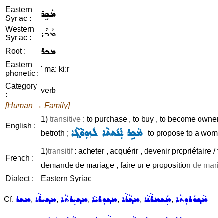
Eastern
ܡܵܟܹܪ
Syriac :
Western
ܡܳܟܶܪ
Syriac :
ܡܟܪ
Root :
Eastern
' ma: ki:r
phonetic :
Category
verb
:
[Human → Family]
1)
transitive
: to purchase , to buy , to become owner 
English :
ܡܵܟܹܪ ܐܲܢ݇ܬܬܵܐ ܠܙܘܼܘܵܓ݂ܵܐ
betroth ;
: to propose to a wom
1)
transitif
: acheter , acquérir , devenir propriétaire / 
French :
demande de mariage , faire une proposition
de mar
Dialect :
Eastern Syriac
ܡܵܟ݂ܘܿܪܘܼܬܵܐ
ܡܲܟܡܪܵܢܵܐ
ܡܟ݂ܵܪܵܐ
ܡܟ݂ܘܼܪܝܵܐ
ܡܟ݂ܝܼܪܬܵܐ
ܡܟ݂ܝܪܵܐ
ܡܟܪ
Cf.
,
,
,
,
,
,