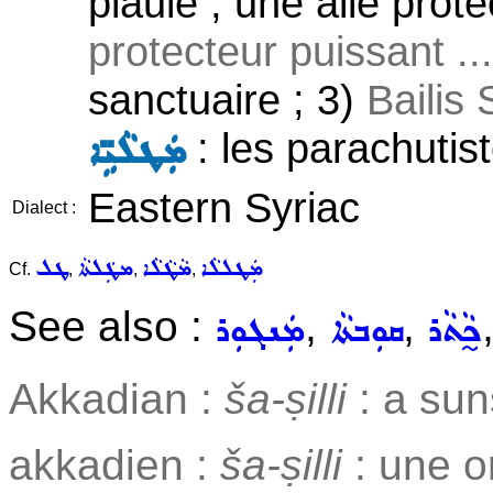
piaule , une aile prot
protecteur puissant ...
sanctuaire ; 3)
Bailis
: les parachutist
ܡܲܛܠܵܝܹ̈ܐ
Eastern Syriac
Dialect :
ܡܲܛܠܠܵܐ
ܡܵܛܵܠܵܐ
ܡܛܲܠܬܵܐ
ܛܠ
Cf.
,
,
,
See also :
,
,
ܟ̰ܵܬܵܪ
ܩܘܼܒܬܵܐ
ܡܲܢܓܘܼܪ
Akkadian :
ša-ṣilli
: a sun
akkadien :
ša-ṣilli
: une o