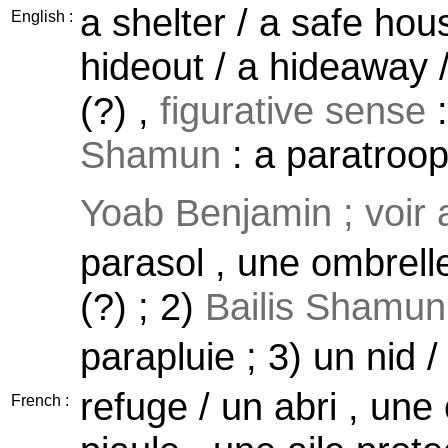
a shelter / a safe hous
English :
hideout / a hideaway /
(?) ,
figurative sense
:
Shamun
: a paratroop
Yoab Benjamin ; voir
parasol , une ombrelle
(?) ; 2)
Bailis Shamun 
parapluie ; 3) un nid 
refuge / un abri , une
French :