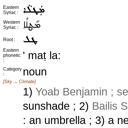
ܡܲܛܠܵܐ
Eastern
Syriac :
ܡܰܛܠܳܐ
Western
Syriac :
ܛܠ
Root :
Eastern
' maṭ la:
phonetic
:
noun
Category
:
[Sky → Climate]
1)
Yoab Benjamin ; s
sunshade ; 2)
Bailis 
: an umbrella ; 3) a n