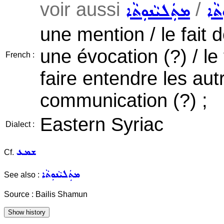
voir aussi
/
ܵܐ
ܡܬܲܠܝܵܢܘܼܬܵܐ
une mention / le fait d
une évocation (?) / le 
French :
faire entendre les autr
communication (?) ;
Eastern Syriac
Dialect :
ܫܡܥ
Cf.
ܡܬܲܠܝܵܢܘܼܬܵܐ
See also :
Source : Bailis Shamun